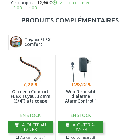
Chronopost:
12,90 €
livraison estimée
13.08. - 14.08.
PRODUITS COMPLÉMENTAIRES
Tuyaux FLEX
Comfort
7,98 €
196,99 €
Gardena Comfort
Wilo Dispositif
FLEX Tuyau, 32 mm
d'alarme
(5/4") a la coupe
AlarmControl 1
18058-22
2522846
EN STOCK
EN STOCK
AJOUTER AU
AJOUTER AU
PANIER
PANIER
Au comparatif
Au comparatif