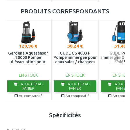
PRODUITS CORRESPONDANTS
129,96 €
38,24 €
31,49 €
Gardena Aquasensor
GÜDE GS 4003 P
GÜDE Pom
20000 Pompe
Pompe immergée pour
immergée GS 4
d'évacuation pour
eaux sales / chargées
94630
eaux chargées
94638
(750W/20 000l/h)
9044-20
EN STOCK
EN STOCK
EN STOC
AJOUTER AU
AJOUTER AU
AJOUTER
PANIER
PANIER
PANIER
Au comparatif
Au comparatif
Au compar
Spécificités