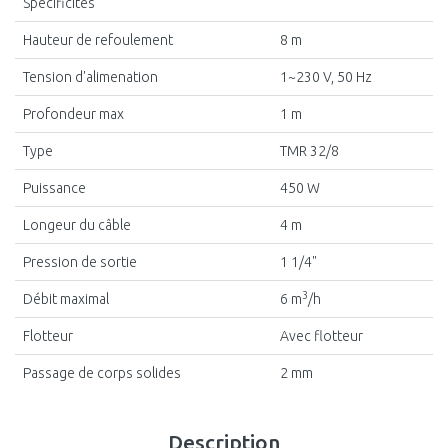
Spécificités
Hauteur de refoulement
8 m
Tension d'alimenation
1~230 V, 50 Hz
Profondeur max
1 m
Type
TMR 32/8
Puissance
450 W
Longeur du câble
4 m
Pression de sortie
1 1/4"
3
Débit maximal
6 m
/h
Flotteur
Avec flotteur
Passage de corps solides
2 mm
Description