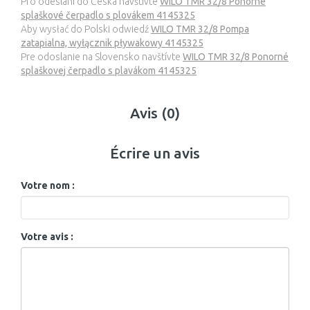
Pro odeslání do Česka navštivte
WILO TMR 32/8 Ponorné
splaškové čerpadlo s plovákem 4145325
Aby wysłać do Polski odwiedź
WILO TMR 32/8 Pompa
zatapialna, wyłącznik pływakowy 4145325
Pre odoslanie na Slovensko navštívte
WILO TMR 32/8 Ponorné
splaškovej čerpadlo s plavákom 4145325
Avis (0)
Écrire un avis
Votre nom :
Votre avis :