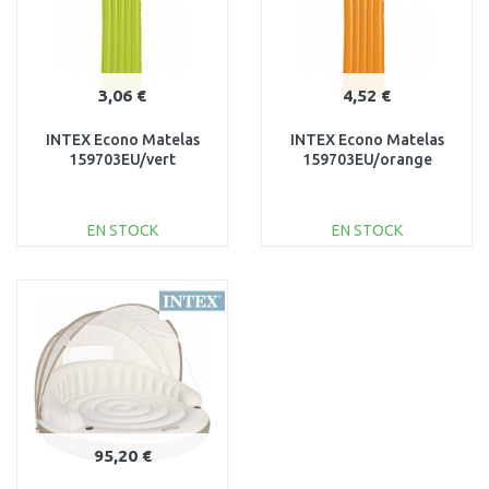
3,06 €
4,52 €
INTEX Econo Matelas
INTEX Econo Matelas
159703EU/vert
159703EU/orange
EN STOCK
EN STOCK
AJOUTER AU
AJOUTER AU
PANIER
PANIER
Au comparatif
Au comparatif
95,20 €