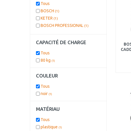
Tous
BOSCH
(1)
KETER
(1)
BOSCH PROFESSIONAL
(1)
CAPACITÉ DE CHARGE
BO
CADD
Tous
80 kg
(1)
COULEUR
Tous
noir
(1)
MATÉRIAU
Tous
plastique
(1)