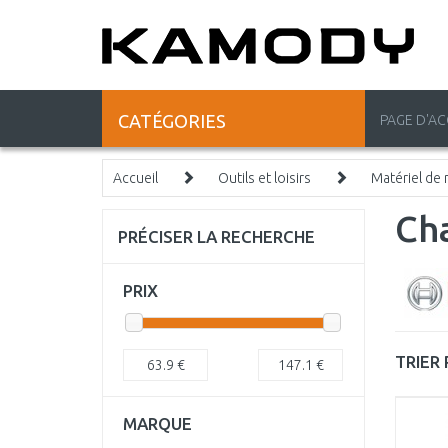
CATÉGORIES
PAGE D'AC
Accueil
Outils et loisirs
Matériel de
Cha
PRÉCISER LA RECHERCHE
PRIX
TRIER 
63.9
€
147.1
€
MARQUE