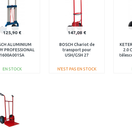
125,90 €
147,08 €
SCH ALUMINIUM
BOSCH Chariot de
KETER
Y PROFESSIONAL
transport pour
2.0 
1600A001SA
USH/GSH 27
télesc
1610795007
x 78
EN STOCK
N'EST PAS EN STOCK
AJOUTER AU
AJOUTER AU
PANIER
PANIER
Au comparatif
Au comparatif