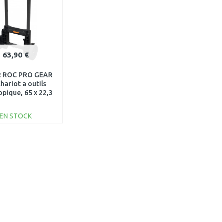
63,90 €
 ROC PRO GEAR
Chariot a outils
opique, 65 x 22,3
,9 cm 17212440
EN STOCK
AJOUTER AU
PANIER
Au comparatif