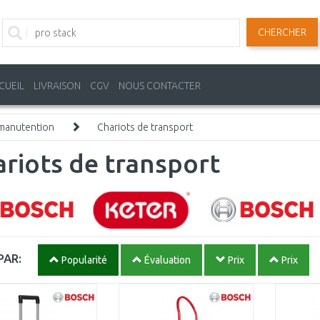
CHERCHER
CUEIL
LIVRAISON
CGV
NOUS CONTACTER
 manutention
Chariots de transport
riots de transport
PAR:
Popularité
Évaluation
Prix
Prix