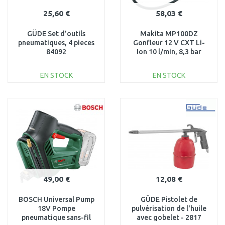
25,60 €
58,03 €
GÜDE Set d’outils
Makita MP100DZ
pneumatiques, 4 pieces
Gonfleur 12 V CXT Li-
84092
Ion 10 l/min, 8,3 bar
EN STOCK
EN STOCK
AJOUTER AU
AJOUTER AU
PANIER
PANIER
Au comparatif
Au comparatif
49,00 €
12,08 €
BOSCH Universal Pump
GÜDE Pistolet de
18V Pompe
pulvérisation de l'huile
pneumatique sans-fil
avec gobelet - 2817