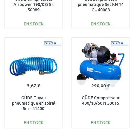
Airpower 190/08/6 -
pneumatique Set KN 14
50089
C - 40088
EN STOCK
EN STOCK
AJOUTER AU
AJOUTER AU
PANIER
PANIER
Au comparatif
Au comparatif
3,67 €
290,00 €
GÜDE Tuyau
GÜDE Compresseur
pneumatique en spiral
400/10/50 N 50015
5m - 41400
EN STOCK
EN STOCK
AJOUTER AU
AJOUTER AU