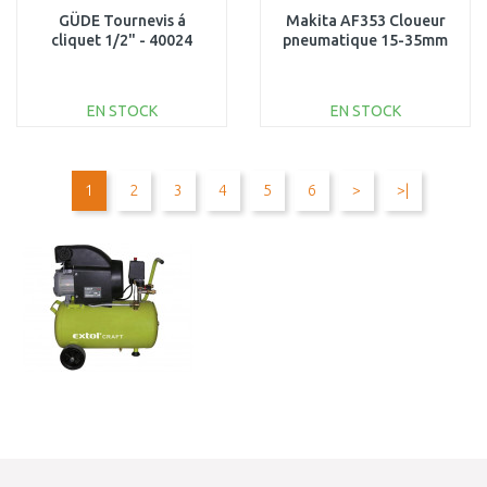
GÜDE Tournevis á
Makita AF353 Cloueur
cliquet 1/2" - 40024
pneumatique 15-35mm
EN STOCK
EN STOCK
AJOUTER AU
AJOUTER AU
PANIER
PANIER
1
2
3
4
5
6
>
>|
Au comparatif
Au comparatif