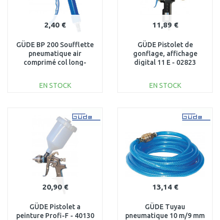
2,40 €
11,89 €
GÜDE BP 200 Soufflette
GÜDE Pistolet de
pneumatique air
gonflage, affichage
comprimé col long-
digital 11 E - 02823
raccord 1/4 IG 02810
EN STOCK
EN STOCK
AJOUTER AU
AJOUTER AU
PANIER
PANIER
Au comparatif
Au comparatif
20,90 €
13,14 €
GÜDE Pistolet a
GÜDE Tuyau
peinture Profi-F - 40130
pneumatique 10 m/9 mm