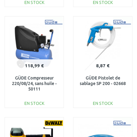
EN STOCK
EN STOCK
AJOUTER AU
AJOUTER AU
PANIER
PANIER
Au comparatif
Au comparatif
118,99 €
8,87 €
GÜDE Compresseur
GÜDE Pistolet de
220/08/24, sans huile -
sablage SP 200 - 02668
50111
EN STOCK
EN STOCK
AJOUTER AU
AJOUTER AU
PANIER
PANIER
Au comparatif
Au comparatif