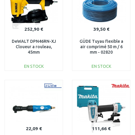
252,90 €
39,50 €
DeWALT DPN46RN-XJ
GÜDE Tuyau flexible a
Cloueur a rouleau,
air comprimé 50 m / 6
45mm
mm - 02820
EN STOCK
EN STOCK
AJOUTER AU
AJOUTER AU
PANIER
PANIER
Au comparatif
Au comparatif
22,09 €
111,66 €