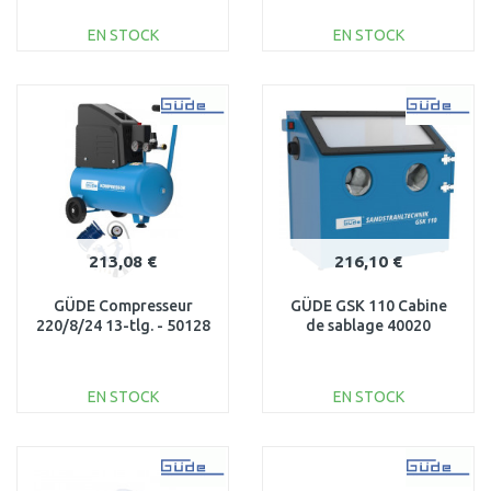
0603947100
EN STOCK
EN STOCK
AJOUTER AU
AJOUTER AU
PANIER
PANIER
Au comparatif
Au comparatif
213,08 €
216,10 €
GÜDE Compresseur
GÜDE GSK 110 Cabine
220/8/24 13-tlg. - 50128
de sablage 40020
EN STOCK
EN STOCK
AJOUTER AU
AJOUTER AU
PANIER
PANIER
Au comparatif
Au comparatif