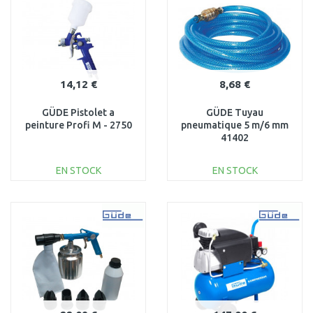
14,12 €
8,68 €
GÜDE Pistolet a
GÜDE Tuyau
peinture Profi M - 2750
pneumatique 5 m/6 mm
41402
EN STOCK
EN STOCK
AJOUTER AU
AJOUTER AU
PANIER
PANIER
Au comparatif
Au comparatif