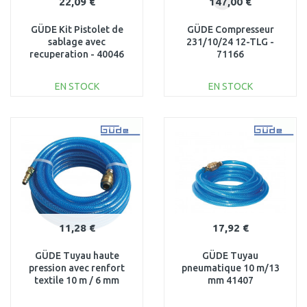
22,09 €
147,00 €
GÜDE Kit Pistolet de
GÜDE Compresseur
sablage avec
231/10/24 12-TLG -
recuperation - 40046
71166
EN STOCK
EN STOCK
AJOUTER AU
AJOUTER AU
PANIER
PANIER
Au comparatif
Au comparatif
11,28 €
17,92 €
GÜDE Tuyau haute
GÜDE Tuyau
pression avec renfort
pneumatique 10 m/13
textile 10 m / 6 mm
mm 41407
41404