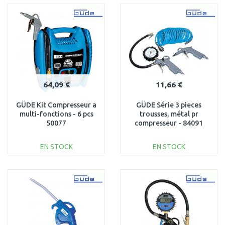
PANIER
PANIER
Au comparatif
Au comparatif
64,09 €
11,66 €
GÜDE Kit Compresseur a
GÜDE Série 3 pieces
multi-fonctions - 6 pcs
trousses, métal pr
50077
compresseur - 84091
EN STOCK
EN STOCK
AJOUTER AU
AJOUTER AU
PANIER
PANIER
Au comparatif
Au comparatif