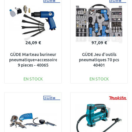
Au comparatif
Au comparatif
26,09 €
97,09 €
GÜDE Marteau burineur
GÜDE Jeu d'outils
pneumatique+accessoires
pneumatiques 70 pcs
9 pieces - 40065
40401
EN STOCK
EN STOCK
AJOUTER AU
AJOUTER AU
PANIER
PANIER
Au comparatif
Au comparatif