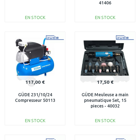
41406
EN STOCK
EN STOCK
AJOUTER AU
AJOUTER AU
PANIER
PANIER
Au comparatif
Au comparatif
117,00 €
17,50 €
GÜDE 231/10/24
GÜDE Meuleuse a main
Compresseur 50113
pneumatique Set, 15
pieces - 40032
EN STOCK
EN STOCK
AJOUTER AU
AJOUTER AU
PANIER
PANIER