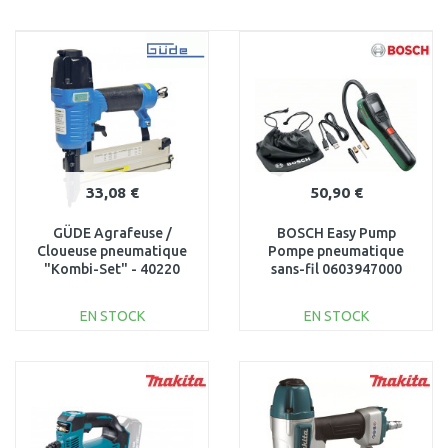
33,08 €
50,90 €
GÜDE Agrafeuse /
BOSCH Easy Pump
Cloueuse pneumatique
Pompe pneumatique
"Kombi-Set" - 40220
sans-fil 0603947000
EN STOCK
EN STOCK
AJOUTER AU
AJOUTER AU
PANIER
PANIER
Au comparatif
Au comparatif