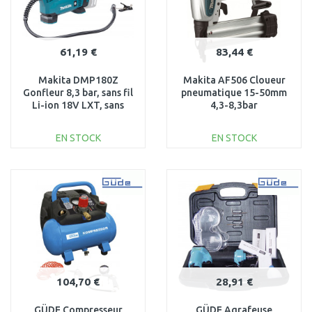
61,19 €
83,44 €
Makita DMP180Z
Makita AF506 Cloueur
Gonfleur 8,3 bar, sans fil
pneumatique 15-50mm
Li-ion 18V LXT, sans
4,3-8,3bar
batterie
EN STOCK
EN STOCK
AJOUTER AU
AJOUTER AU
PANIER
PANIER
Au comparatif
Au comparatif
104,70 €
28,91 €
GÜDE Compresseur
GÜDE Agrafeuse