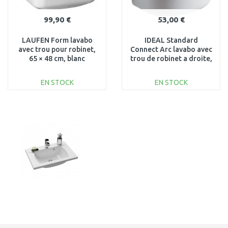
99,90 €
53,00 €
LAUFEN Form lavabo
IDEAL Standard
avec trou pour robinet,
Connect Arc lavabo avec
65 × 48 cm, blanc
trou de robinet a droite,
8.1067.4.000.104.1
35 × 26 cm E791301
EN STOCK
EN STOCK
AJOUTER AU
AJOUTER AU
PANIER
PANIER
Au comparatif
Au comparatif