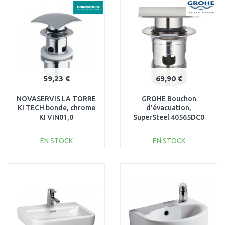
59,23 €
69,90 €
NOVASERVIS LA TORRE
GROHE Bouchon
KI TECH bonde, chrome
d’évacuation,
KI VIN01,0
SuperSteel 40565DC0
EN STOCK
EN STOCK
AJOUTER AU
AJOUTER AU
PANIER
PANIER
Au comparatif
Au comparatif