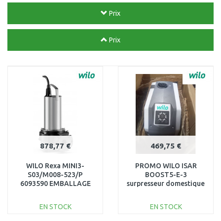
Prix
Prix
878,77 €
469,75 €
WILO Rexa MINI3-
PROMO WILO ISAR
S03/M008-523/P
BOOST5-E-3
6093590 EMBALLAGE
surpresseur domestique
ENDOMMAGÉ !!
4243583 UTILISÉ,
RÉVISÉ
EN STOCK
EN STOCK