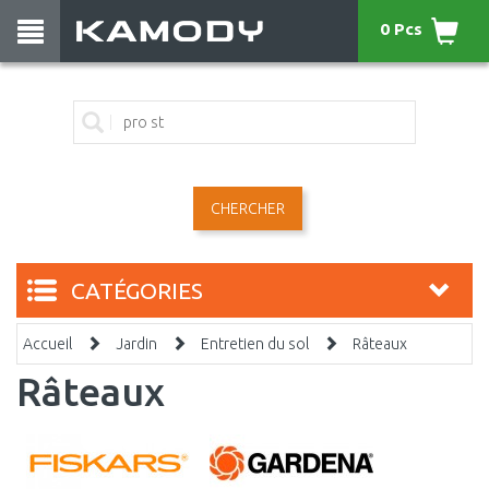
0 Pcs
CHERCHER
CATÉGORIES
Accueil
Jardin
Entretien du sol
Râteaux
Râteaux