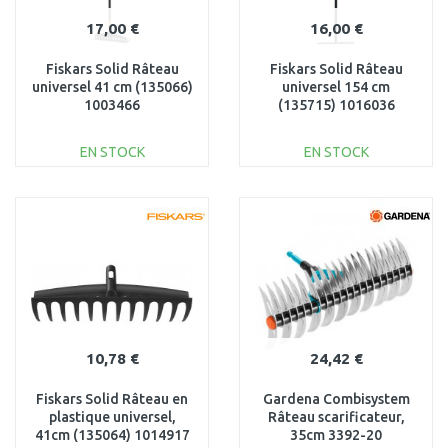
17,00 €
16,00 €
Fiskars Solid Râteau
Fiskars Solid Râteau
universel 41 cm (135066)
universel 154 cm
1003466
(135715) 1016036
EN STOCK
EN STOCK
AJOUTER AU
AJOUTER AU
PANIER
PANIER
Au comparatif
Au comparatif
10,78 €
24,42 €
Fiskars Solid Râteau en
Gardena Combisystem
plastique universel,
Râteau scarificateur,
41cm (135064) 1014917
35cm 3392-20