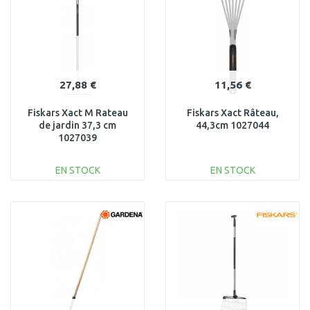
27,88 €
11,56 €
Fiskars Xact M Rateau
Fiskars Xact Râteau,
de jardin 37,3 cm
44,3cm 1027044
1027039
EN STOCK
EN STOCK
AJOUTER AU
AJOUTER AU
PANIER
PANIER
Au comparatif
Au comparatif