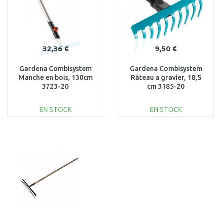
32,36 €
9,50 €
Gardena Combisystem
Gardena Combisystem
Manche en bois, 130cm
Râteau a gravier, 18,5
3723-20
cm 3185-20
EN STOCK
EN STOCK
AJOUTER AU
AJOUTER AU
PANIER
PANIER
Au comparatif
Au comparatif