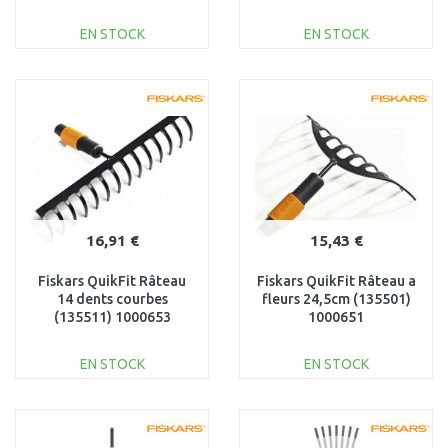
EN STOCK
EN STOCK
AJOUTER AU
AJOUTER AU
PANIER
PANIER
Au comparatif
Au comparatif
16,91 €
15,43 €
Fiskars QuikFit Râteau
Fiskars QuikFit Râteau a
14 dents courbes
fleurs 24,5cm (135501)
(135511) 1000653
1000651
EN STOCK
EN STOCK
AJOUTER AU
AJOUTER AU
PANIER
PANIER
Au comparatif
Au comparatif