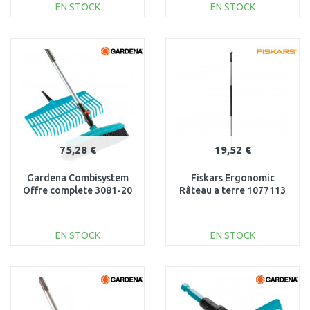
EN STOCK
EN STOCK
AJOUTER AU
AJOUTER AU
PANIER
PANIER
Au comparatif
Au comparatif
75,28 €
19,52 €
Gardena Combisystem
Fiskars Ergonomic
Offre complete 3081-20
Râteau a terre 1077113
EN STOCK
EN STOCK
AJOUTER AU
AJOUTER AU
PANIER
PANIER
Au comparatif
Au comparatif