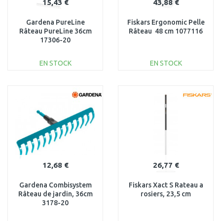
15,43 €
43,88 €
Gardena PureLine
Fiskars Ergonomic Pelle
Râteau PureLine 36cm
Râteau 48 cm 1077116
17306-20
EN STOCK
EN STOCK
AJOUTER AU
AJOUTER AU
PANIER
PANIER
Au comparatif
Au comparatif
12,68 €
26,77 €
Gardena Combisystem
Fiskars Xact S Rateau a
Râteau de jardin, 36cm
rosiers, 23,5 cm
3178-20