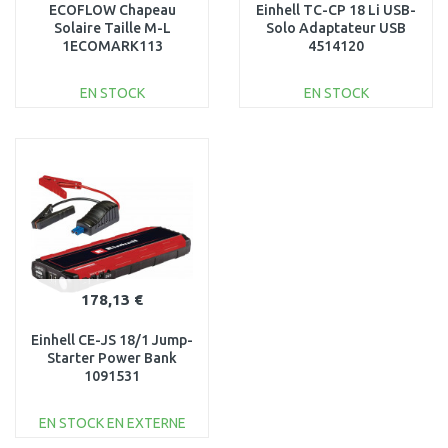
ECOFLOW Chapeau
Einhell TC-CP 18 Li USB-
Solaire Taille M-L
Solo Adaptateur USB
1ECOMARK113
4514120
EN STOCK
EN STOCK
AJOUTER AU
AJOUTER AU
PANIER
PANIER
Au comparatif
Au comparatif
178,13 €
Einhell CE-JS 18/1 Jump-
Starter Power Bank
1091531
EN STOCK EN EXTERNE