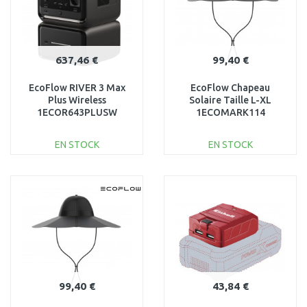
637,46 €
99,40 €
EcoFlow RIVER 3 Max
EcoFlow Chapeau
Plus Wireless
Solaire Taille L-XL
1ECOR643PLUSW
1ECOMARK114
EN STOCK
EN STOCK
AJOUTER AU
AJOUTER AU
PANIER
PANIER
Au comparatif
Au comparatif
99,40 €
43,84 €