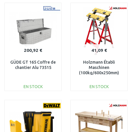
PANIER
PANIER
Au comparatif
Au comparatif
200,92 €
41,09 €
GÜDE GT 165 Coffre de
Holzmann Établi
chantier Alu 73515
Maschinen
(100kg/600x250mm)
WST10
EN STOCK
EN STOCK
AJOUTER AU
AJOUTER AU
PANIER
PANIER
Au comparatif
Au comparatif