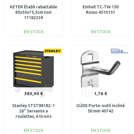
KETER Établi rabattable
Einhell TC-TW 150
85x55x75,5cm noir
Rosso 4510151
17182239
EN STOCK
EN STOCK
AJOUTER AU
AJOUTER AU
PANIER
PANIER
Au comparatif
Au comparatif
383,90 €
1,76 €
Stanley STST98182-1
GÜDE Porte-outil incliné
26" Servante a
50 mm 40742
roulettes, 6 tiroirs
EN STOCK
EN STOCK