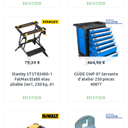
EN STOCK
EN STOCK
AJOUTER AU
AJOUTER AU
PANIER
PANIER
Au comparatif
Au comparatif
79,39 €
464,90 €
Stanley STST83400-1
GÜDE GWP 07 Servante
FatMax Etabli etau
d'atelier 250 pieces
pliable 2en1, 250 kg, 61
40877
x 37 cm
EN STOCK
EN STOCK
AJOUTER AU
AJOUTER AU
PANIER
PANIER
Au comparatif
Au comparatif