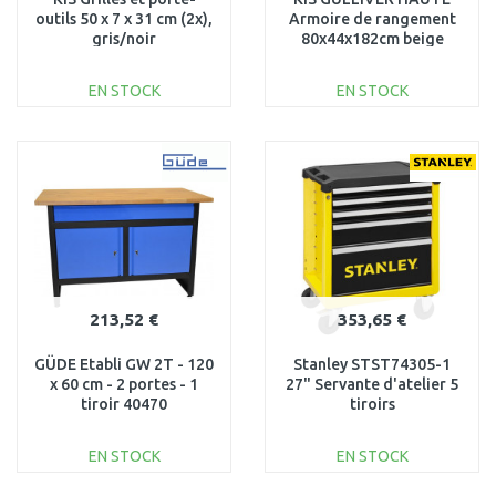
outils 50 x 7 x 31 cm (2x),
Armoire de rangement
gris/noir
80x44x182cm beige
EN STOCK
EN STOCK
AJOUTER AU
AJOUTER AU
PANIER
PANIER
Au comparatif
Au comparatif
213,52 €
353,65 €
GÜDE Etabli GW 2T - 120
Stanley STST74305-1
x 60 cm - 2 portes - 1
27" Servante d'atelier 5
tiroir 40470
tiroirs
EN STOCK
EN STOCK
AJOUTER AU
AJOUTER AU