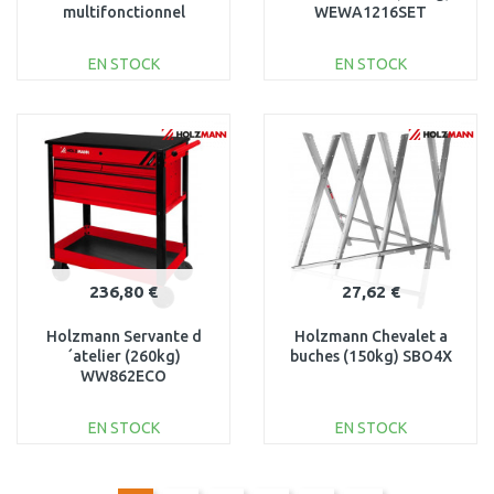
multifonctionnel
WEWA1216SET
(350kg) WW1000MULTI
EN STOCK
EN STOCK
AJOUTER AU
AJOUTER AU
PANIER
PANIER
Au comparatif
Au comparatif
236,80 €
27,62 €
Holzmann Servante d
Holzmann Chevalet a
´atelier (260kg)
buches (150kg) SBO4X
WW862ECO
EN STOCK
EN STOCK
AJOUTER AU
AJOUTER AU
PANIER
PANIER