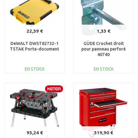
22,39 €
1,33 €
DeWALT DWST82732-1
GÜDE Crochet droit
TSTAK Porte-document
pour panneau perforé
40740
EN STOCK
EN STOCK
AJOUTER AU
AJOUTER AU
PANIER
PANIER
Au comparatif
Au comparatif
93,24 €
319,90 €