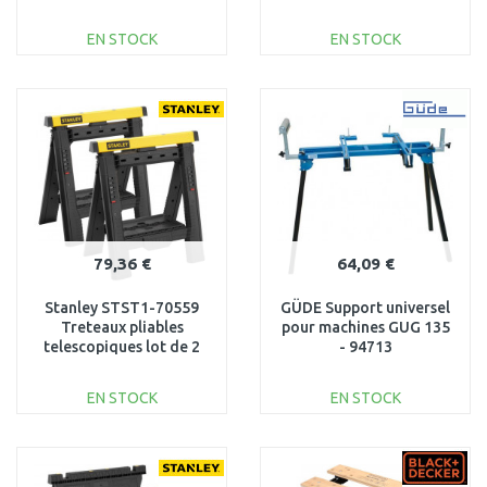
EN STOCK
EN STOCK
AJOUTER AU
AJOUTER AU
PANIER
PANIER
Au comparatif
Au comparatif
79,36 €
64,09 €
Stanley STST1-70559
GÜDE Support universel
Treteaux pliables
pour machines GUG 135
telescopiques lot de 2
- 94713
pcs
EN STOCK
EN STOCK
AJOUTER AU
AJOUTER AU
PANIER
PANIER
Au comparatif
Au comparatif