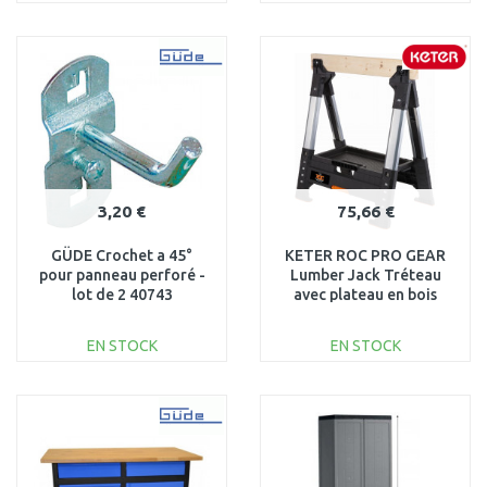
AJOUTER AU
AJOUTER AU
PANIER
PANIER
Au comparatif
Au comparatif
3,20 €
75,66 €
GÜDE Crochet a 45°
KETER ROC PRO GEAR
pour panneau perforé -
Lumber Jack Tréteau
lot de 2 40743
avec plateau en bois
71x6,9x82 cm 17203039
EN STOCK
EN STOCK
AJOUTER AU
AJOUTER AU
PANIER
PANIER
Au comparatif
Au comparatif