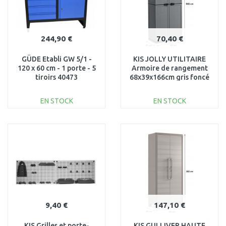
244,90 €
70,40 €
GÜDE Etabli GW 5/1 -
KIS JOLLY UTILITAIRE
120 x 60 cm - 1 porte - 5
Armoire de rangement
tiroirs 40473
68x39x166cm gris foncé
EN STOCK
EN STOCK
AJOUTER AU
AJOUTER AU
PANIER
PANIER
Au comparatif
Au comparatif
9,40 €
147,10 €
KIS Grilles et porte-
KIS GULLIVER HAUTE