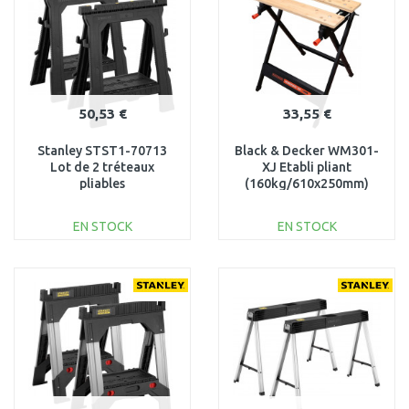
50,53 €
33,55 €
Stanley STST1-70713
Black & Decker WM301-
Lot de 2 tréteaux
XJ Etabli pliant
pliables
(160kg/610x250mm)
EN STOCK
EN STOCK
AJOUTER AU
AJOUTER AU
PANIER
PANIER
Au comparatif
Au comparatif