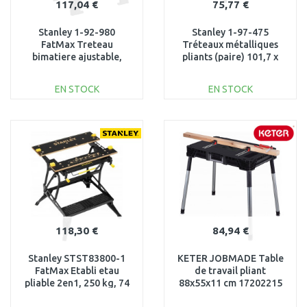
117,04 €
75,77 €
Stanley 1-92-980
Stanley 1-97-475
FatMax Treteau
Tréteaux métalliques
bimatiere ajustable,
pliants (paire) 101,7 x
capacité 1135 kg, lot de
75,8 x 12,5 cm
2 treteaux
EN STOCK
EN STOCK
AJOUTER AU
AJOUTER AU
PANIER
PANIER
Au comparatif
Au comparatif
118,30 €
84,94 €
Stanley STST83800-1
KETER JOBMADE Table
FatMax Etabli etau
de travail pliant
pliable 2en1, 250 kg, 74
88x55x11 cm 17202215
x 52,5 cm