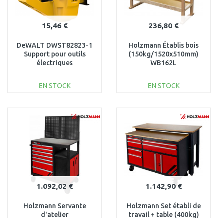
15,46 €
236,80 €
DeWALT DWST82823-1
Holzmann Établis bois
Support pour outils
(150kg/1520x510mm)
électriques
WB162L
EN STOCK
EN STOCK
AJOUTER AU
AJOUTER AU
PANIER
PANIER
Au comparatif
Au comparatif
1.092,02 €
1.142,90 €
Holzmann Servante
Holzmann Set établi de
d'atelier
travail + table (400kg)