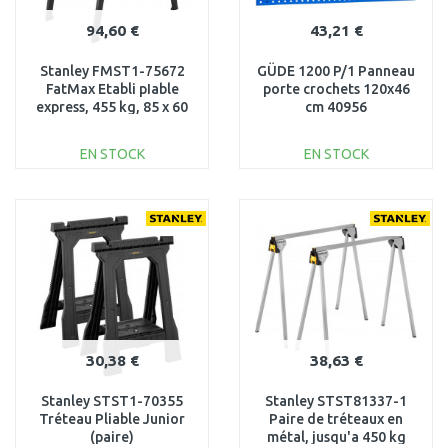
94,60 €
43,21 €
Stanley FMST1-75672
GÜDE 1200 P/1 Panneau
FatMax Etabli pIable
porte crochets 120x46
express, 455 kg, 85 x 60
cm 40956
cm
EN STOCK
EN STOCK
AJOUTER AU
AJOUTER AU
PANIER
PANIER
Au comparatif
Au comparatif
30,38 €
38,63 €
Stanley STST1-70355
Stanley STST81337-1
Tréteau Pliable Junior
Paire de tréteaux en
(paire)
métal, jusqu'a 450 kg