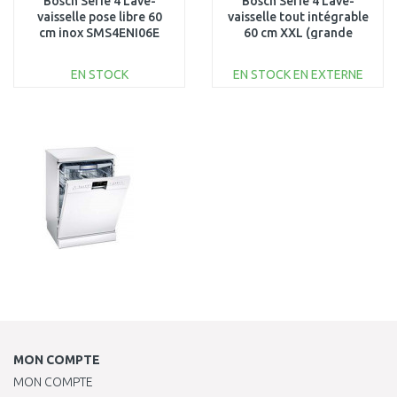
Bosch Série 4 Lave-
Bosch Série 4 Lave-
vaisselle pose libre 60
vaisselle tout intégrable
cm inox SMS4ENI06E
60 cm XXL (grande
hauteur) SBV4HVX14E
EN STOCK
EN STOCK EN EXTERNE
AJOUTER AU
AJOUTER AU
PANIER
PANIER
Au comparatif
Au comparatif
MON COMPTE
MON COMPTE