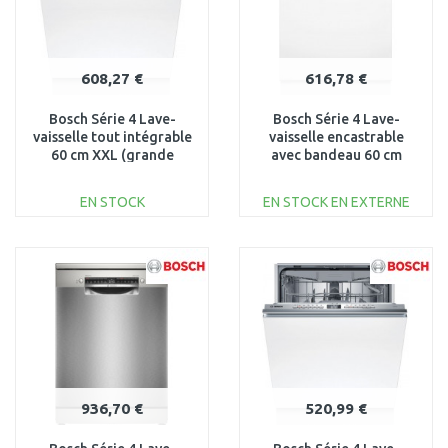
608,27 €
616,78 €
Bosch Série 4 Lave-
Bosch Série 4 Lave-
vaisselle tout intégrable
vaisselle encastrable
60 cm XXL (grande
avec bandeau 60 cm
hauteur) SBH4HVX14E
Acier brossé
EN STOCK
EN STOCK EN EXTERNE
AJOUTER AU
AJOUTER AU
PANIER
PANIER
Au comparatif
Au comparatif
936,70 €
520,99 €