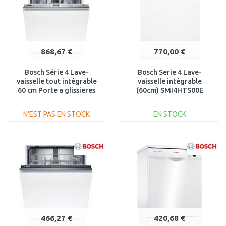
868,67 €
770,00 €
Bosch Série 4 Lave-
Bosch Serie 4 Lave-
vaisselle tout intégrable
vaisselle intégrable
60 cm Porte a glissieres
(60cm) SMI4HTS00E
SMH4ECX10E
N'EST PAS EN STOCK
EN STOCK
AJOUTER AU
AJOUTER AU
PANIER
PANIER
Au comparatif
Au comparatif
466,27 €
420,68 €