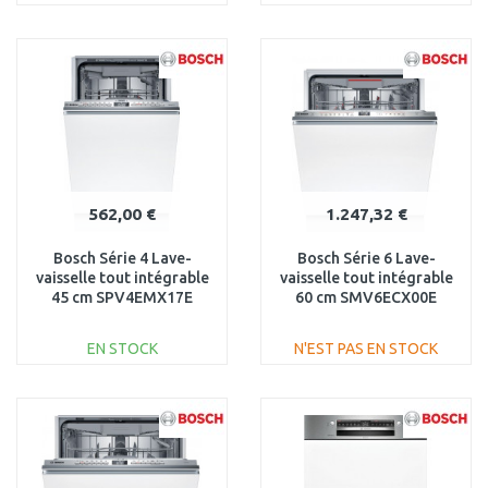
AJOUTER AU
AJOUTER AU
PANIER
PANIER
Au comparatif
Au comparatif
562,00 €
1.247,32 €
Bosch Série 4 Lave-
Bosch Série 6 Lave-
vaisselle tout intégrable
vaisselle tout intégrable
45 cm SPV4EMX17E
60 cm SMV6ECX00E
EN STOCK
N'EST PAS EN STOCK
AJOUTER AU
AJOUTER AU
PANIER
PANIER
Au comparatif
Au comparatif