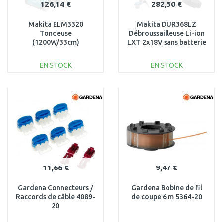
126,14 €
282,30 €
Makita ELM3320
Makita DUR368LZ
Tondeuse
Débroussailleuse Li-ion
(1200W/33cm)
LXT 2x18V sans batterie
EN STOCK
EN STOCK
AJOUTER AU
AJOUTER AU
PANIER
PANIER
Au comparatif
Au comparatif
11,66 €
9,47 €
Gardena Connecteurs /
Gardena Bobine de fil
Raccords de câble 4089-
de coupe 6 m 5364-20
20