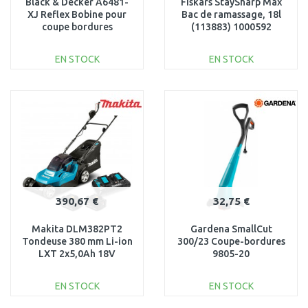
Black & Decker A6481-
Fiskars StaySharp Max
XJ Reflex Bobine pour
Bac de ramassage, 18l
coupe bordures
(113883) 1000592
(1,5mm/10m)
EN STOCK
EN STOCK
AJOUTER AU
AJOUTER AU
PANIER
PANIER
Au comparatif
Au comparatif
390,67 €
32,75 €
Makita DLM382PT2
Gardena SmallCut
Tondeuse 380 mm Li-ion
300/23 Coupe-bordures
LXT 2x5,0Ah 18V
9805-20
EN STOCK
EN STOCK
AJOUTER AU
AJOUTER AU