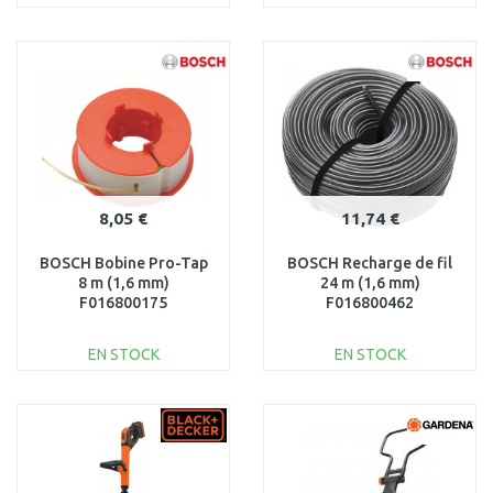
AJOUTER AU
AJOUTER AU
PANIER
PANIER
Au comparatif
Au comparatif
8,05 €
11,74 €
BOSCH Bobine Pro-Tap
BOSCH Recharge de fil
8 m (1,6 mm)
24 m (1,6 mm)
F016800175
F016800462
EN STOCK
EN STOCK
AJOUTER AU
AJOUTER AU
PANIER
PANIER
Au comparatif
Au comparatif