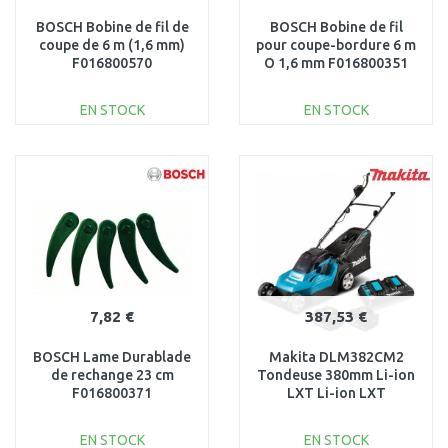
BOSCH Bobine de fil de
BOSCH Bobine de fil
coupe de 6 m (1,6 mm)
pour coupe-bordure 6 m
F016800570
O 1,6 mm F016800351
EN STOCK
EN STOCK
AJOUTER AU
AJOUTER AU
PANIER
PANIER
Au comparatif
Au comparatif
7,82 €
387,53 €
BOSCH Lame Durablade
Makita DLM382CM2
de rechange 23 cm
Tondeuse 380mm Li-ion
F016800371
LXT Li-ion LXT
(2x4,0Ah/18V)
EN STOCK
EN STOCK