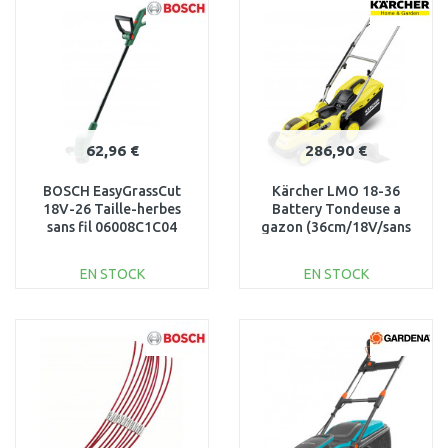
Au comparatif
Au comparatif
62,96 €
286,90 €
BOSCH EasyGrassCut
Kärcher LMO 18-36
18V-26 Taille-herbes
Battery Tondeuse a
sans fil 06008C1C04
gazon (36cm/18V/sans
batterie) 1.444-420.0
EN STOCK
EN STOCK
AJOUTER AU
AJOUTER AU
PANIER
PANIER
Au comparatif
Au comparatif