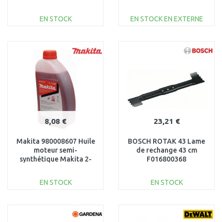
EN STOCK
EN STOCK EN EXTERNE
AJOUTER AU
AJOUTER AU
PANIER
PANIER
Au comparatif
Au comparatif
8,08 €
23,21 €
Makita 980008607 Huile
BOSCH ROTAK 43 Lame
moteur semi-
de rechange 43 cm
synthétique Makita 2-
F016800368
temps 1 : 50, 1 l
EN STOCK
EN STOCK
AJOUTER AU
AJOUTER AU
PANIER
PANIER