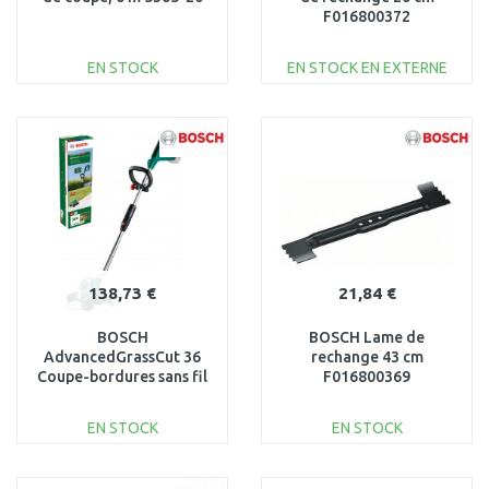
F016800372
EN STOCK
EN STOCK EN EXTERNE
AJOUTER AU
AJOUTER AU
PANIER
PANIER
Au comparatif
Au comparatif
138,73 €
21,84 €
BOSCH
BOSCH Lame de
AdvancedGrassCut 36
rechange 43 cm
Coupe-bordures sans fil
F016800369
0600878N04
EN STOCK
EN STOCK
AJOUTER AU
AJOUTER AU
PANIER
PANIER