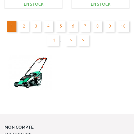
EN STOCK
EN STOCK
AJOUTER AU
AJOUTER AU
PANIER
PANIER
1
2
3
4
5
6
7
8
9
10
Au comparatif
Au comparatif
11
....
>
>|
MON COMPTE