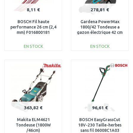
8,11 €
278,81 €
BOSCH Fil haute
Gardena PowerMax
performance 26 cm (2,4
1800/42 Tondeuse a
mm) F016800181
gazon électrique 42 cm
5042-20
EN STOCK
EN STOCK
AJOUTER AU
AJOUTER AU
PANIER
PANIER
Au comparatif
Au comparatif
363,82 €
96,61 €
Makita ELM4621
BOSCH EasyGrassCut
Tondeuse (1800W
18V-230 Taille-herbes
/46cm)
sans fil 06008C1A03