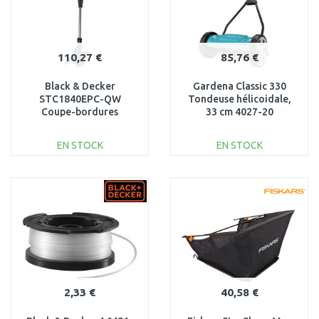
110,27 €
85,76 €
Black & Decker
Gardena Classic 330
STC1840EPC-QW
Tondeuse hélicoidale,
Coupe-bordures
33 cm 4027-20
(30cm/18V/1x4,0Ah)
EN STOCK
EN STOCK
AJOUTER AU
AJOUTER AU
PANIER
PANIER
Au comparatif
Au comparatif
2,33 €
40,58 €