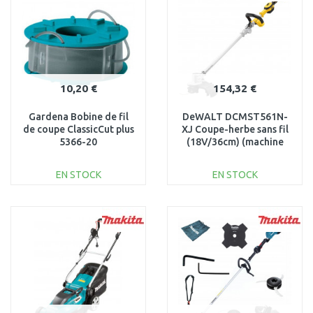
Au comparatif
Au comparatif
10,20 €
154,32 €
Gardena Bobine de fil
DeWALT DCMST561N-
de coupe ClassicCut plus
XJ Coupe-herbe sans fil
5366-20
(18V/36cm) (machine
seule)
EN STOCK
EN STOCK
AJOUTER AU
AJOUTER AU
PANIER
PANIER
Au comparatif
Au comparatif