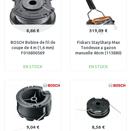
8,66 €
319,09 €
BOSCH Bobine de fil de
Fiskars StaySharp Max
coupe de 4 m (1,6 mm)
Tondeuse a gazon
F016800569
manuelle 46cm (113880)
1000591
EN STOCK
EN STOCK
AJOUTER AU
AJOUTER AU
PANIER
PANIER
Au comparatif
Au comparatif
9,04 €
8,56 €