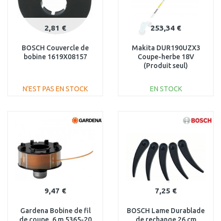
2,81 €
253,34 €
BOSCH Couvercle de
Makita DUR190UZX3
bobine 1619X08157
Coupe-herbe 18V
(Produit seul)
N'EST PAS EN STOCK
EN STOCK
AJOUTER AU
AJOUTER AU
PANIER
PANIER
Au comparatif
Au comparatif
9,47 €
7,25 €
Gardena Bobine de fil
BOSCH Lame Durablade
de coupe, 6 m 5365-20
de rechange 26 cm