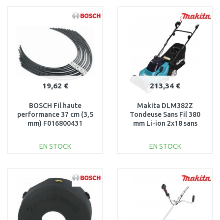
PANIER
PANIER
Au comparatif
Au comparatif
19,62 €
213,34 €
BOSCH Fil haute
Makita DLM382Z
performance 37 cm (3,5
Tondeuse Sans Fil 380
mm) F016800431
mm Li-ion 2x18 sans
batterie
EN STOCK
EN STOCK
AJOUTER AU
AJOUTER AU
PANIER
PANIER
Au comparatif
Au comparatif