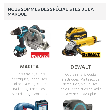
NOUS SOMMES DES SPÉCIALISTES DE LA
MARQUE
MAKITA
DEWALT
Outils sans fil
,
Outils
Outils sans fil
,
Outils
électriques
,
Tondeuses
,
électriques
,
Marteaux de
Radios d'atelier
,
Rabots
,
démolition
,
Meuleuses
,
Batteries
,
Fraiseuses
,
Radios
,
Techniques de jardin
,
Aspirateurs
,
... Voir plus
Batteries
,
... Voir plus