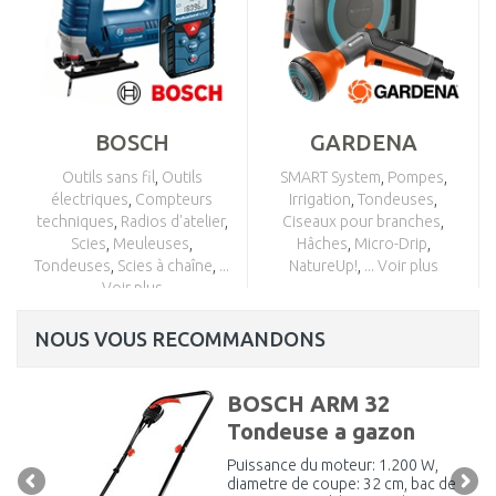
BOSCH
GARDENA
Outils sans fil
,
Outils
SMART System
,
Pompes
,
électriques
,
Compteurs
Irrigation
,
Tondeuses
,
techniques
,
Radios d'atelier
,
Ciseaux pour branches
,
Scies
,
Meuleuses
,
Hâches
,
Micro-Drip
,
Tondeuses
,
Scies à chaîne
,
...
NatureUp!
,
... Voir plus
Voir plus
NOUS VOUS RECOMMANDONS
BOSCH ARM 32
Tondeuse a gazon
Puissance du moteur: 1.200 W,
diametre de coupe: 32 cm, bac de