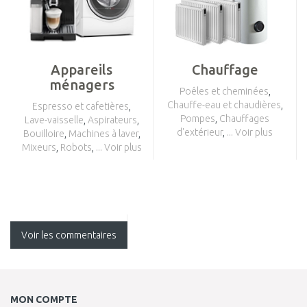
Appareils
Chauffage
ménagers
Poêles et cheminées
,
Chauffe-eau et chaudières
,
Espresso et cafetières
,
Pompes
,
Chauffages
Lave-vaisselle
,
Aspirateurs
,
d'extérieur
,
... Voir plus
Bouilloire
,
Machines à laver
,
Mixeurs
,
Robots
,
... Voir plus
Voir les commentaires
MON COMPTE