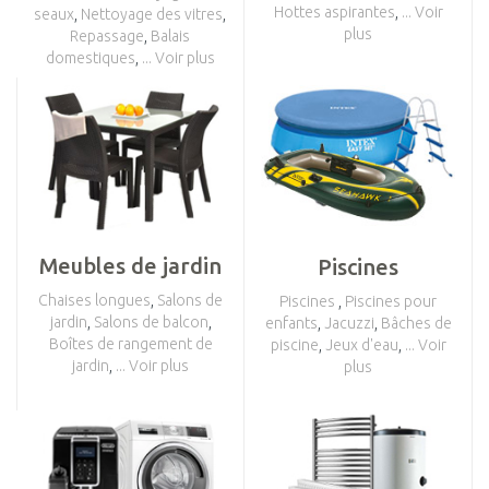
Hottes aspirantes
,
... Voir
seaux
,
Nettoyage des vitres
,
plus
Repassage
,
Balais
domestiques
,
... Voir plus
Meubles de jardin
Piscines
Chaises longues
,
Salons de
Piscines
,
Piscines pour
jardin
,
Salons de balcon
,
enfants
,
Jacuzzi
,
Bâches de
Boîtes de rangement de
piscine
,
Jeux d'eau
,
... Voir
jardin
,
... Voir plus
plus