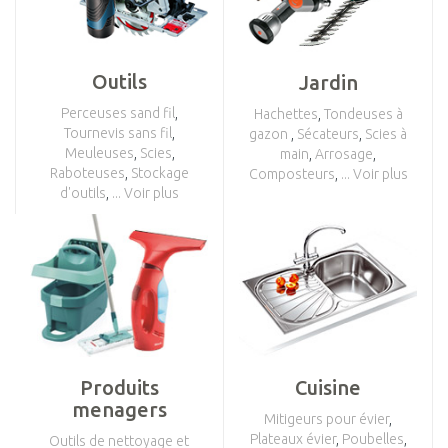
Outils
Jardin
Perceuses sand fil
,
Hachettes
,
Tondeuses à
Tournevis sans fil
,
gazon
,
Sécateurs
,
Scies à
Meuleuses
,
Scies
,
main
,
Arrosage
,
Raboteuses
,
Stockage
Composteurs
,
... Voir plus
d'outils
,
... Voir plus
Produits
Cuisine
menagers
Mitigeurs pour évier
,
Plateaux évier
,
Poubelles
,
Outils de nettoyage et