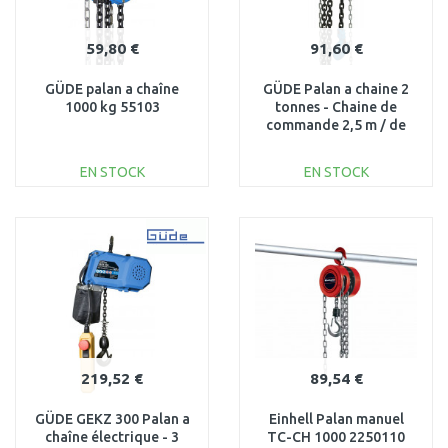
59,80 €
91,60 €
GÜDE palan a chaîne
GÜDE Palan a chaine 2
1000 kg 55103
tonnes - Chaine de
commande 2,5 m / de
charge 3 m 55104
EN STOCK
EN STOCK
AJOUTER AU
AJOUTER AU
PANIER
PANIER
Au comparatif
Au comparatif
219,52 €
89,54 €
GÜDE GEKZ 300 Palan a
Einhell Palan manuel
chaîne électrique - 3
TC-CH 1000 2250110