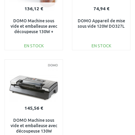
136,12 €
74,94 €
DOMO Machine sous
DOMO Appareil de mise
vide et emballeuse avec
sous vide 120W DO327L
découpeuse 130W +
boîte sous vide DO331L
EN STOCK
EN STOCK
AJOUTER AU
AJOUTER AU
PANIER
PANIER
Au comparatif
Au comparatif
145,56 €
DOMO Machine sous
vide et emballeuse avec
découpeuse 130W