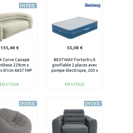
PANIER
PANIER
Au comparatif
Au comparatif
135,48 €
55,08 €
X Curve Canapé
BESTWAY Fortech Lit
nthese 229cm x
gonflable 2 places avec
 x 81cm 66571NP
pompe électrique, 203 x
152 x 46 cm 69075
EN STOCK
EN STOCK
AJOUTER AU
AJOUTER AU
PANIER
PANIER
Au comparatif
Au comparatif