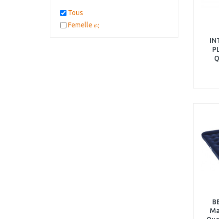
Tous
Femelle
(4)
IN
P
Q
gonfl
B
Ma