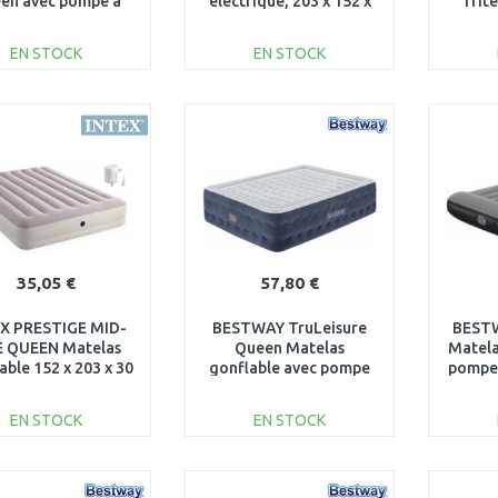
en avec pompe a
électrique, 203 x 152 x
Trit
intégrée, 203 x 152
56 cm 67614
intégré
x 28 cm 67226
EN STOCK
EN STOCK
AJOUTER AU
AJOUTER AU
PANIER
PANIER
Au comparatif
Au comparatif
35,05 €
57,80 €
X PRESTIGE MID-
BESTWAY TruLeisure
BESTW
E QUEEN Matelas
Queen Matelas
Matela
able 152 x 203 x 30
gonflable avec pompe
pompe 
cm 64179
intégrée, 203 x 152 x 51
3
cm 6716P
EN STOCK
EN STOCK
AJOUTER AU
AJOUTER AU
PANIER
PANIER