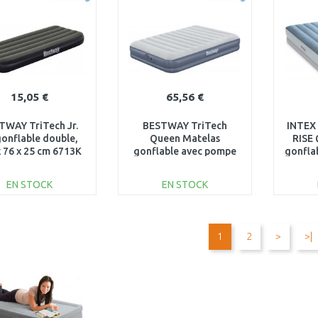
Au comparatif
Au comparatif
15,05 €
65,56 €
TWAY TriTech Jr.
BESTWAY TriTech
INTEX
gonflable double,
Queen Matelas
RISE
x 76 x 25 cm 6713K
gonflable avec pompe
gonflab
rechargeable, 203 x 152
c
x 36 cm 6716T
EN STOCK
EN STOCK
AJOUTER AU
AJOUTER AU
PANIER
PANIER
1
2
>
>|
Au comparatif
Au comparatif