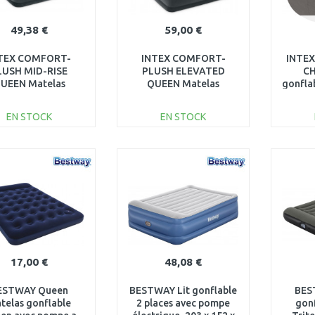
49,38 €
59,00 €
TEX COMFORT-
INTEX COMFORT-
INTEX
LUSH MID-RISE
PLUSH ELEVATED
CH
UEEN Matelas
QUEEN Matelas
gonflab
able 152 x 203 x 33
gonflable 152 x 203 x 46
cm
cm 67770ND
cm 64414
EN STOCK
EN STOCK
AJOUTER AU
AJOUTER AU
PANIER
PANIER
Au comparatif
Au comparatif
17,00 €
48,08 €
ESTWAY Queen
BESTWAY Lit gonflable
BES
telas gonflable
2 places avec pompe
gonf