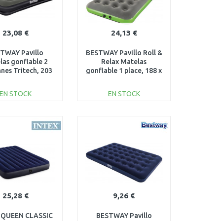
23,08 €
24,13 €
TWAY Pavillo
BESTWAY Pavillo Roll &
las gonflable 2
Relax Matelas
nes Tritech, 203
gonflable 1 place, 188 x
2 x 36 cm 67699
99 x 22 cm 67619
EN STOCK
EN STOCK
AJOUTER AU
AJOUTER AU
PANIER
PANIER
Au comparatif
Au comparatif
25,28 €
9,26 €
 QUEEN CLASSIC
BESTWAY Pavillo