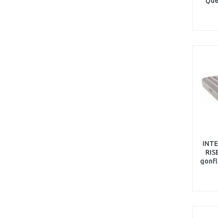
Que
pied 
INTE
RIS
gonfl