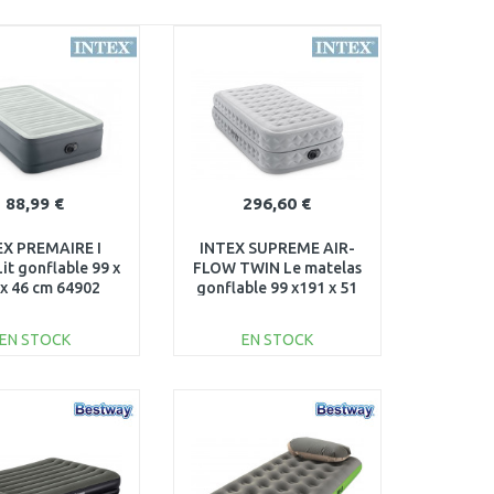
88,99 €
296,60 €
EX PREMAIRE I
INTEX SUPREME AIR-
it gonflable 99 x
FLOW TWIN Le matelas
 x 46 cm 64902
gonflable 99 x191 x 51
cm 64488
EN STOCK
EN STOCK
AJOUTER AU
AJOUTER AU
PANIER
PANIER
Au comparatif
Au comparatif