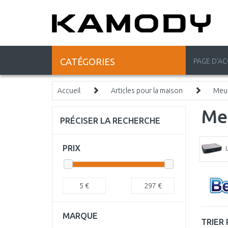
CATÉGORIES
PAGE D'AC
Accueil
Articles pour la maison
Meub
Me
PRÉCISER LA RECHERCHE
PRIX
5
€
297
€
MARQUE
TRIER 