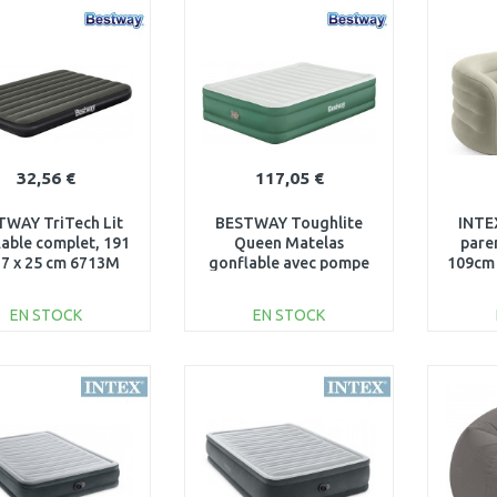
PANIER
PANIER
Au comparatif
Au comparatif
32,56 €
117,05 €
TWAY TriTech Lit
BESTWAY Toughlite
INTE
able complet, 191
Queen Matelas
pare
37 x 25 cm 6713M
gonflable avec pompe
109cm
intégrée, 203 x 152 x 46
cm 69646
EN STOCK
EN STOCK
AJOUTER AU
AJOUTER AU
PANIER
PANIER
Au comparatif
Au comparatif