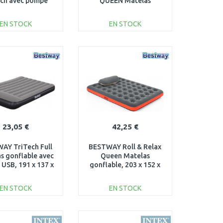
ech avec pompe
QUEEN Matelas
e, 203 x 152 x 30
gonflable 152 x 203 x 51
cm 67930
cm 64164ND
EN STOCK
EN STOCK
AJOUTER AU
AJOUTER AU
PANIER
PANIER
Au comparatif
Au comparatif
23,05 €
42,25 €
AY TriTech Full
BESTWAY Roll & Relax
s gonflable avec
Queen Matelas
USB, 191 x 137 x
gonflable, 203 x 152 x
0 cm 671BR
22 cm 67703
EN STOCK
EN STOCK
AJOUTER AU
AJOUTER AU
PANIER
PANIER