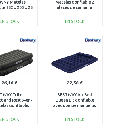
WNY Matelas
Matelas gonflable 2
le 152 x 203 x 25
places de camping
cm 64759
Horizon, 191 x 137 x 22
cm 67002
EN STOCK
EN STOCK
AJOUTER AU
AJOUTER AU
PANIER
PANIER
Au comparatif
Au comparatif
26,16 €
22,58 €
TWAY Tritech
BESTWAY Air Bed
t and Rest 3-en-
Queen Lit gonflable
elas gonflable,
avec pompe manuelle,
99 x 25 cm 67922
203 x 152 x 22 cm 67374
EN STOCK
EN STOCK
AJOUTER AU
AJOUTER AU