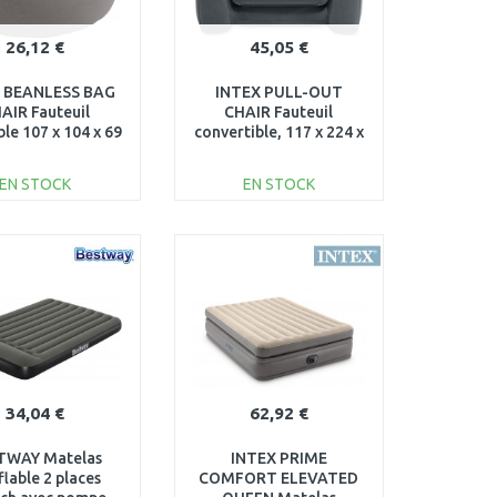
26,12 €
45,05 €
 BEANLESS BAG
INTEX PULL-OUT
AIR Fauteuil
CHAIR Fauteuil
le 107 x 104 x 69
convertible, 117 x 224 x
, gris 68579
66 cm 66551
EN STOCK
EN STOCK
AJOUTER AU
AJOUTER AU
PANIER
PANIER
Au comparatif
Au comparatif
34,04 €
62,92 €
TWAY Matelas
INTEX PRIME
lable 2 places
COMFORT ELEVATED