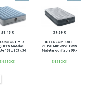
Au comparatif
Au comparatif
58,45 €
39,59 €
 COMFORT MID-
INTEX COMFORT-
 QUEEN Matelas
PLUSH MID-RISE TWIN
le 152 x 203 x 36
Matelas gonflable 99 x
m 64168NP
191 x 33 cm 67766NP
EN STOCK
EN STOCK
AJOUTER AU
AJOUTER AU
PANIER
PANIER
Au comparatif
Au comparatif