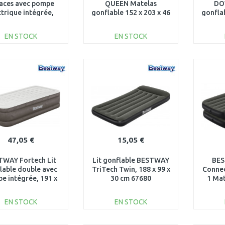
laces avec pompe
QUEEN Matelas
DO
ctrique intégrée,
gonflable 152 x 203 x 46
gonflab
 152 x 30 cm 67836
cm 64926
EN STOCK
EN STOCK
AJOUTER AU
AJOUTER AU
PANIER
PANIER
Au comparatif
Au comparatif
47,05 €
15,05 €
TWAY Fortech Lit
Lit gonflable BESTWAY
BES
lable double avec
TriTech Twin, 188 x 99 x
Connec
e intégrée, 191 x
30 cm 67680
1 Mat
 x 46 cm 69048
188 x 
EN STOCK
EN STOCK
AJOUTER AU
AJOUTER AU