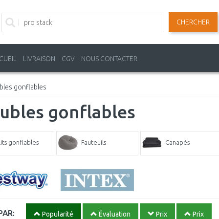
CHERCHER
CUEIL
LIVRAISON
CGV
NOUS CONTACTER
les gonflables
ubles gonflables
Lits gonflables
Fauteuils
Canapés
PAR:
Popularité
Évaluation
Prix
Prix