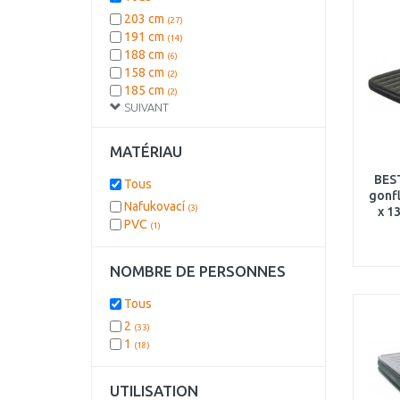
203 cm
(27)
191 cm
(14)
188 cm
(6)
158 cm
(2)
185 cm
(2)
SUIVANT
MATÉRIAU
BES
Tous
gonfl
Nafukovací
(3)
x 1
PVC
(1)
NOMBRE DE PERSONNES
Tous
2
(33)
1
(18)
UTILISATION