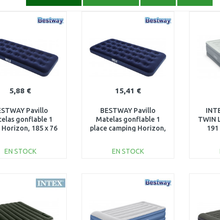
5,88 €
15,41 €
STWAY Pavillo
BESTWAY Pavillo
INT
elas gonflable 1
Matelas gonflable 1
TWIN L
 Horizon, 185 x 76
place camping Horizon,
191
x 22 cm 67000
188 x 99 x 22 cm 67001
EN STOCK
EN STOCK
AJOUTER AU
AJOUTER AU
PANIER
PANIER
Au comparatif
Au comparatif