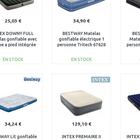
25,03 €
34,90 €
EX DOWNY FULL
BESTWAY Matelas
BES
as gonflable avec
gonflable électrique 1
Mate
e a pied intégrée
personne Tritech 67628
person
 191 x 25 cm 64762
x 15
EN STOCK
EN STOCK
AJOUTER AU
AJOUTER AU
PANIER
PANIER
Au comparatif
Au comparatif
34,24 €
129,10 €
WAY Lit gonflable
INTEX PREMAIRE II
INTEX