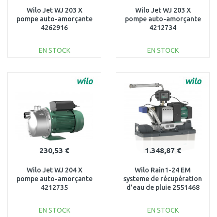
Wilo Jet WJ 203 X
Wilo Jet WJ 203 X
pompe auto-amorçante
pompe auto-amorçante
4262916
4212734
EN STOCK
EN STOCK
AJOUTER AU
AJOUTER AU
PANIER
PANIER
Au comparatif
Au comparatif
230,53 €
1.348,87 €
Wilo Jet WJ 204 X
Wilo Rain1-24 EM
pompe auto-amorçante
systeme de récupération
4212735
d’eau de pluie 2551468
EN STOCK
EN STOCK