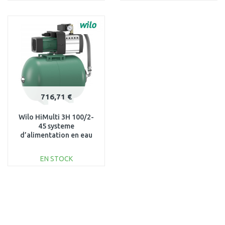
AJOUTER AU
AJOUTER AU
PANIER
PANIER
Au comparatif
Au comparatif
716,71 €
Wilo HiMulti 3H 100/2-
45 systeme
d’alimentation en eau
2549358
EN STOCK
AJOUTER AU
PANIER
Au comparatif