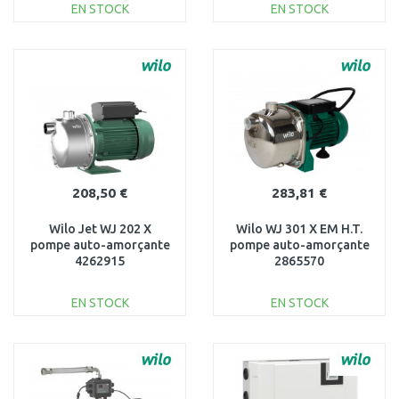
EN STOCK
EN STOCK
AJOUTER AU
AJOUTER AU
PANIER
PANIER
Au comparatif
Au comparatif
208,50 €
283,81 €
Wilo Jet WJ 202 X
Wilo WJ 301 X EM H.T.
pompe auto-amorçante
pompe auto-amorçante
4262915
2865570
EN STOCK
EN STOCK
AJOUTER AU
AJOUTER AU
PANIER
PANIER
Au comparatif
Au comparatif