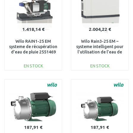
1.418,14 €
2.004,22 €
Wilo RAIN1-25 EM
Wilo Rain3-25 EM –
systeme de récupération
systeme intelligent pour
d’eau de pluie 2551469
l’utilisation de l’eau de
pluie 2551472
EN STOCK
EN STOCK
AJOUTER AU
AJOUTER AU
PANIER
PANIER
Au comparatif
Au comparatif
187,91 €
187,91 €