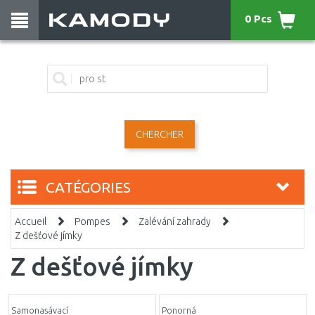
0 Pcs
CHERCHER
CATÉGORIES
Accueil
Pompes
Zalévání zahrady
Z dešťové jímky
Z dešťové jímky
Samonasávací
Ponorná