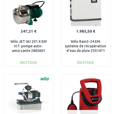
247,21 €
1.985,50 €
Wilo JET WJ 201 X EM
Wilo Rain3-24 EM
H.T. pompe auto-
systeme de récupération
amorçante 2865601
d’eau de pluie 2551471
EN STOCK
EN STOCK
AJOUTER AU
AJOUTER AU
PANIER
PANIER
Au comparatif
Au comparatif