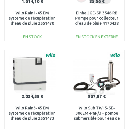
1.614,10 €
85,56 €
Wilo Rain1-45 EM
Einhell GE-SP 3546 RB
systeme de récupération
Pompe pour collecteur
d’eau de pluie 2551470
d’eau de pluie 4170438
EN STOCK
EN STOCK EN EXTERNE
AJOUTER AU
AJOUTER AU
PANIER
PANIER
Au comparatif
Au comparatif
2.034,58 €
967,87 €
Wilo Rain3-45 EM
Wilo Sub TWI 5-SE-
systeme de récupération
306EM-PnP/3 – pompe
d’eau de pluie 2551473
submersible pour eau de
pluie 2543633