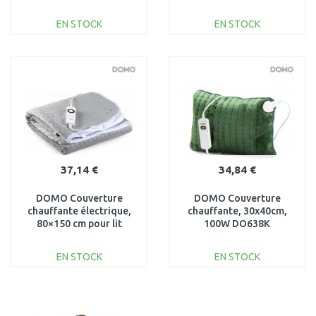
EN STOCK
EN STOCK
AJOUTER AU
AJOUTER AU
PANIER
PANIER
Au comparatif
Au comparatif
37,14 €
34,84 €
DOMO Couverture
DOMO Couverture
chauffante électrique,
chauffante, 30x40cm,
80×150 cm pour lit
100W DO638K
simple, 6 niveaux de
température
EN STOCK
EN STOCK
AJOUTER AU
AJOUTER AU
PANIER
PANIER
Au comparatif
Au comparatif