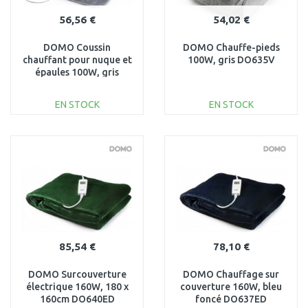
56,56 €
54,02 €
DOMO Coussin
DOMO Chauffe-pieds
chauffant pour nuque et
100W, gris DO635V
épaules 100W, gris
DO636K
EN STOCK
EN STOCK
AJOUTER AU
AJOUTER AU
PANIER
PANIER
Au comparatif
Au comparatif
85,54 €
78,10 €
DOMO Surcouverture
DOMO Chauffage sur
électrique 160W, 180 x
couverture 160W, bleu
160cm DO640ED
foncé DO637ED