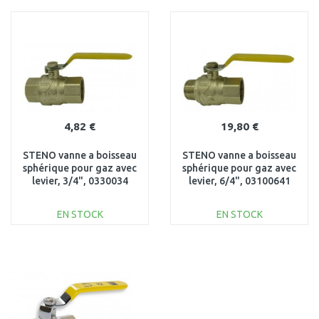
AJOUTER AU
AJOUTER AU
PANIER
PANIER
Au comparatif
Au comparatif
4,82 €
19,80 €
STENO vanne a boisseau
STENO vanne a boisseau
sphérique pour gaz avec
sphérique pour gaz avec
levier, 3/4", 0330034
levier, 6/4", 03100641
EN STOCK
EN STOCK
AJOUTER AU
AJOUTER AU
PANIER
PANIER
Au comparatif
Au comparatif