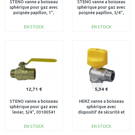
STENO vanne a boisseau
STENO vanne a boisseau
sphérique pour gaz avec
sphérique pour gaz avec
poignée papillon, 1",
poignée papillon, 3/4",
03100100
03300340
EN STOCK
EN STOCK
AJOUTER AU
AJOUTER AU
PANIER
PANIER
Au comparatif
Au comparatif
12,71 €
5,34 €
STENO vanne a boisseau
HERZ vanne a boisseau
sphérique pour gaz avec
sphérique avec
levier, 5/4", 03100541
dispositif de sécurité et
poignée en T, DN 10
1236200
EN STOCK
EN STOCK