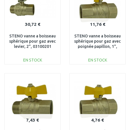
30,72 €
11,76 €
STENO vanne a boisseau
STENO vanne a boisseau
sphérique pour gaz avec
sphérique pour gaz avec
levier, 2", 03100201
poignée papillon, 1",
03300100
EN STOCK
EN STOCK
AJOUTER AU
AJOUTER AU
PANIER
PANIER
Au comparatif
Au comparatif
7,43 €
4,76 €