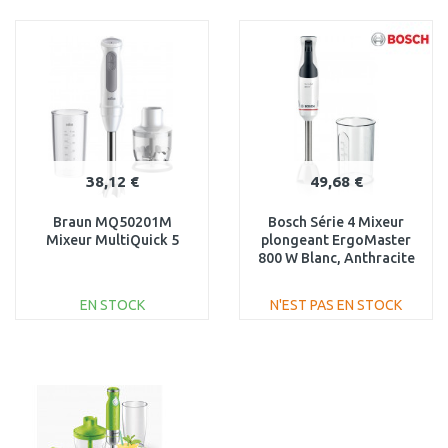
AJOUTER AU
AJOUTER AU
PANIER
PANIER
Au comparatif
Au comparatif
38,12 €
49,68 €
Braun MQ50201M
Bosch Série 4 Mixeur
Mixeur MultiQuick 5
plongeant ErgoMaster
800 W Blanc, Anthracite
MSM4W410
EN STOCK
N'EST PAS EN STOCK
AJOUTER AU
AJOUTER AU
PANIER
PANIER
Au comparatif
Au comparatif