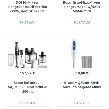
DOMO Mixeur
Bosch ErgoMixx Mixeur
plongeant multifonction
plongeurs (750W/Noir)
600W, inox DO9226M
MSM67170
EN STOCK
EN STOCK
AJOUTER AU
AJOUTER AU
PANIER
PANIER
Au comparatif
Au comparatif
157,97 €
30,08 €
Braun Bol mixeur
Braun MQ20.001MWH
MQ9195XLI Noir 1200 W
Mixeur plongeant 600W
500 ml
EN STOCK
EN STOCK