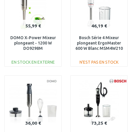
55,99 €
46,19 €
DOMO X-Power Mixeur
Bosch Série 4 Mixeur
plongeant - 1200 W
plongeant ErgoMaster
DO9298M
600 W Blanc MSM4W210
EN STOCK EN EXTERNE
N'EST PAS EN STOCK
AJOUTER AU
AJOUTER AU
PANIER
PANIER
Au comparatif
Au comparatif
36,00 €
73,25 €