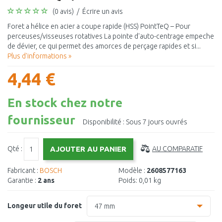
(0 avis)
/
Écrire un avis
Foret a hélice en acier a coupe rapide (HSS) PointTeQ – Pour
perceuses/visseuses rotatives La pointe d'auto-centrage empeche
de dévier, ce qui permet des amorces de perçage rapides et si...
Plus d'informations »
4,44 €
En stock chez notre
fournisseur
Disponibilité :
Sous 7 jours ouvrés
Qté :
AU COMPARATIF
Fabricant :
BOSCH
Modèle :
2608577163
Garantie :
2 ans
Poids:
0,01 kg
Longeur utile du foret
47 mm