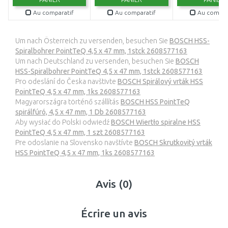
Au comparatif
Au comparatif
Au compar
Um nach Österreich zu versenden, besuchen Sie
BOSCH HSS-
Spiralbohrer PointTeQ 4,5 x 47 mm, 1stck 2608577163
Um nach Deutschland zu versenden, besuchen Sie
BOSCH
HSS-Spiralbohrer PointTeQ 4,5 x 47 mm, 1stck 2608577163
Pro odeslání do Česka navštivte
BOSCH Spirálový vrták HSS
PointTeQ 4,5 x 47 mm, 1ks 2608577163
Magyarországra történő szállítás
BOSCH HSS PointTeQ
spirálfúró, 4,5 x 47 mm, 1 Db 2608577163
Aby wysłać do Polski odwiedź
BOSCH Wiertło spiralne HSS
PointTeQ 4,5 x 47 mm, 1 szt 2608577163
Pre odoslanie na Slovensko navštívte
BOSCH Skrutkovitý vrták
HSS PointTeQ 4,5 x 47 mm, 1ks 2608577163
Avis (0)
Écrire un avis