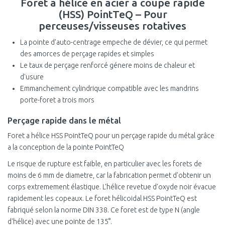
Foret a hélice en acier a coupe rapide
125 mm
(HSS) PointTeQ – Pour
10 mm
perceuses/visseuses rotatives
130 mm
10,5 mm
La pointe d'auto-centrage empeche de dévier, ce qui permet
135 mm
11 mm
des amorces de perçage rapides et simples
Le taux de perçage renforcé génere moins de chaleur et
140 mm
11,5 mm
d'usure
Emmanchement cylindrique compatible avec les mandrins
142 mm
12 mm
porte-foret a trois mors
144 mm
12,5 mm
Perçage rapide dans le métal
Foret a hélice HSS PointTeQ pour un perçage rapide du métal grâce
13 mm
a la conception de la pointe PointTeQ
13,5 mm
Le risque de rupture est faible, en particulier avec les forets de
moins de 6 mm de diametre, car la fabrication permet d'obtenir un
14 mm
corps extremement élastique. L'hélice revetue d'oxyde noir évacue
14,5 mm
rapidement les copeaux. Le foret hélicoidal HSS PointTeQ est
fabriqué selon la norme DIN 338. Ce foret est de type N (angle
15 mm
d'hélice) avec une pointe de 135°.