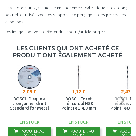
Il est doté d’un systeme a emmanchement cylindrique et est conçu
15,5 mm
pour etre utilisé avec des supports de perçage et des perceuses-
16 mm
visseuses.
Les images peuvent différer du produit/article original.
16,5 mm
17 mm
LES CLIENTS QUI ONT ACHETÉ CE
PRODUIT ONT ÉGALEMENT ACHETÉ
18 mm
19 mm
20 mm
2,09 €
1,12 €
2,47 €
BOSCH Disque a
BOSCH Foret
BOSCH Fo
tronçonner droit
hélicoidal HSS
hélicoidal 
Standard for Metal
PointTeQ 4,0 mm
PointTeQ 4,
230 mm, 22,23 mm
2608577161
26085771
2608619770
EN STOCK
EN STOCK
EN STOC
AJOUTER AU
AJOUTER AU
AJOUTER
PANIER
PANIER
PANIER