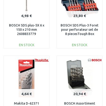
6,98 €
23,80 €
BOSCH SDS plus-5X 6 x
BOSCH SDS Plus-3 Foret
150 x 210 mm
pour perforateur set de
2608833779
8 piecesTough Box
2607019903
EN STOCK
EN STOCK
AJOUTER AU
AJOUTER AU
PANIER
PANIER
Au comparatif
Au comparatif
4,64 €
20,94 €
Makita D-62371
BOSCH Assortiment