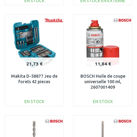
EN STOCK
EN STOCK EN EXTERNE
AJOUTER AU
AJOUTER AU
PANIER
PANIER
Au comparatif
Au comparatif
21,73 €
11,84 €
Makita D-58877 Jeu de
BOSCH Huile de coupe
forets 42 pieces
universelle 100 ml,
2607001409
EN STOCK
EN STOCK
AJOUTER AU
AJOUTER AU
PANIER
PANIER
Au comparatif
Au comparatif