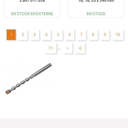
2.607.017.038
16, 18, 20 x 340 mm
EN STOCK EN EXTERNE
EN STOCK
AJOUTER AU
AJOUTER AU
PANIER
PANIER
1
2
3
4
5
6
7
8
9
10
Au comparatif
Au comparatif
11
....
>
>|