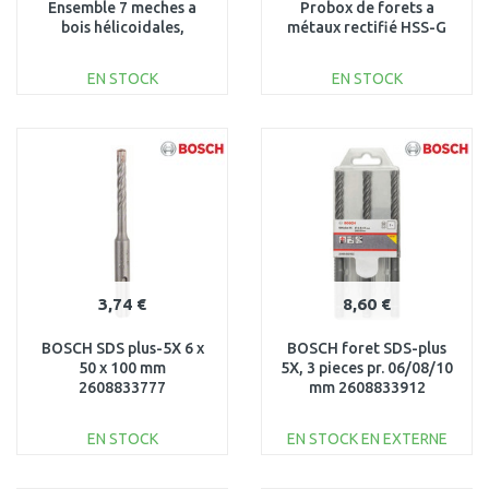
Ensemble 7 meches a
Probox de forets a
bois hélicoidales,
métaux rectifié HSS-G
emmanchement hexa
DIN 338 2608587013
1/4''
EN STOCK
EN STOCK
AJOUTER AU
AJOUTER AU
PANIER
PANIER
Au comparatif
Au comparatif
3,74 €
8,60 €
BOSCH SDS plus-5X 6 x
BOSCH foret SDS-plus
50 x 100 mm
5X, 3 pieces pr. 06/08/10
2608833777
mm 2608833912
EN STOCK
EN STOCK EN EXTERNE
AJOUTER AU
AJOUTER AU