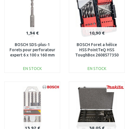
1,94 €
10,90 €
BOSCH SDS-plus-1
BOSCH Foret a hélice
Forets pour perforateur
HSS PointTeQ HSS
expert 6 x 100 x 160 mm
ToughBox 2608577350
2608680263
EN STOCK
EN STOCK
AJOUTER AU
AJOUTER AU
PANIER
PANIER
Au comparatif
Au comparatif
13,92 €
38,05 €