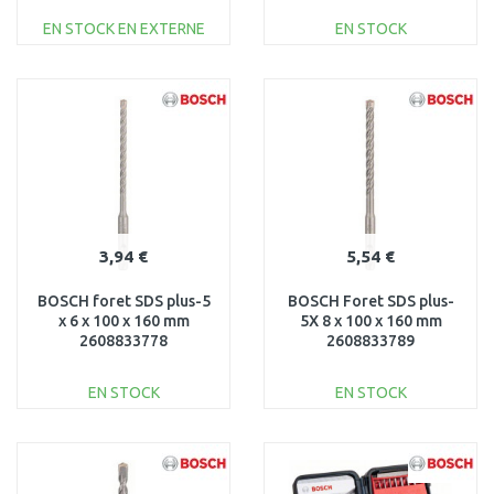
EN STOCK EN EXTERNE
EN STOCK
AJOUTER AU
AJOUTER AU
PANIER
PANIER
Au comparatif
Au comparatif
3,94 €
5,54 €
BOSCH foret SDS plus-5
BOSCH Foret SDS plus-
x 6 x 100 x 160 mm
5X 8 x 100 x 160 mm
2608833778
2608833789
EN STOCK
EN STOCK
AJOUTER AU
AJOUTER AU
PANIER
PANIER
Au comparatif
Au comparatif