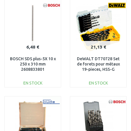
PANIER
PANIER
Au comparatif
Au comparatif
6,48 €
21,13 €
BOSCH SDS plus-5X 10 x
DeWALT DT70728 Set
250 x 310 mm
de forets pour métaux
2608833801
19-pieces, HSS-G
EN STOCK
EN STOCK
AJOUTER AU
AJOUTER AU
PANIER
PANIER
Au comparatif
Au comparatif