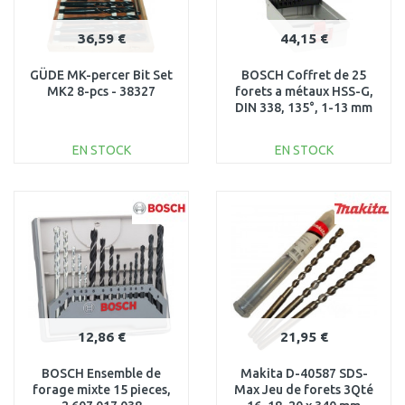
36,59 €
44,15 €
GÜDE MK-percer Bit Set
BOSCH Coffret de 25
MK2 8-pcs - 38327
forets a métaux HSS-G,
DIN 338, 135°, 1-13 mm
2608587017
EN STOCK
EN STOCK
AJOUTER AU
AJOUTER AU
PANIER
PANIER
Au comparatif
Au comparatif
12,86 €
21,95 €
BOSCH Ensemble de
Makita D-40587 SDS-
forage mixte 15 pieces,
Max Jeu de forets 3Qté