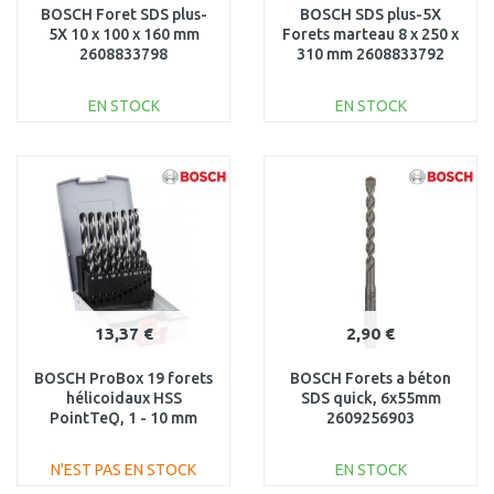
BOSCH Foret SDS plus-
BOSCH SDS plus-5X
5X 10 x 100 x 160 mm
Forets marteau 8 x 250 x
2608833798
310 mm 2608833792
EN STOCK
EN STOCK
AJOUTER AU
AJOUTER AU
PANIER
PANIER
Au comparatif
Au comparatif
13,37 €
2,90 €
BOSCH ProBox 19 forets
BOSCH Forets a béton
hélicoidaux HSS
SDS quick, 6x55mm
PointTeQ, 1 - 10 mm
2609256903
2608577351
N'EST PAS EN STOCK
EN STOCK