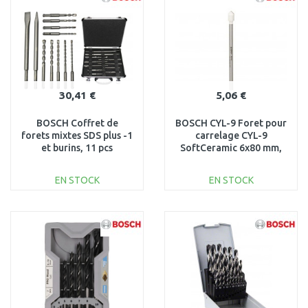
30,41 €
5,06 €
BOSCH Coffret de
BOSCH CYL-9 Foret pour
forets mixtes SDS plus -1
carrelage CYL-9
et burins, 11 pcs
SoftCeramic 6x80 mm,
2608578765
2608587161
EN STOCK
EN STOCK
AJOUTER AU
AJOUTER AU
PANIER
PANIER
Au comparatif
Au comparatif