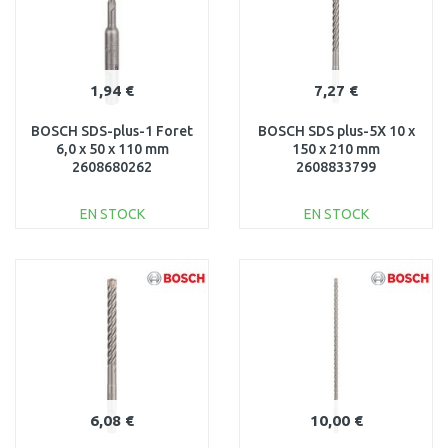
1,94 €
7,27 €
BOSCH SDS-plus-1 Foret
BOSCH SDS plus-5X 10 x
6,0 x 50 x 110 mm
150 x 210 mm
2608680262
2608833799
EN STOCK
EN STOCK
AJOUTER AU
AJOUTER AU
PANIER
PANIER
Au comparatif
Au comparatif
6,08 €
10,00 €