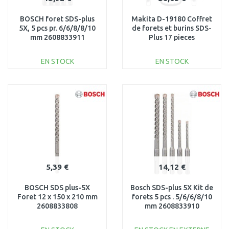
BOSCH foret SDS-plus
Makita D-19180 Coffret
5X, 5 pcs pr. 6/6/8/8/10
de forets et burins SDS-
mm 2608833911
Plus 17 pieces
EN STOCK
EN STOCK
AJOUTER AU
AJOUTER AU
PANIER
PANIER
Au comparatif
Au comparatif
5,39 €
14,12 €
BOSCH SDS plus-5X
Bosch SDS-plus 5X Kit de
Foret 12 x 150 x 210 mm
forets 5 pcs . 5/6/6/8/10
2608833808
mm 2608833910