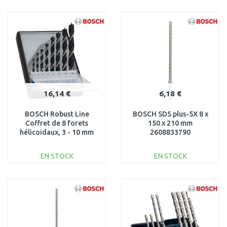
AJOUTER AU
AJOUTER AU
PANIER
PANIER
Au comparatif
Au comparatif
16,14 €
6,18 €
BOSCH Robust Line
BOSCH SDS plus-5X 8 x
Coffret de 8 forets
150 x 210 mm
hélicoidaux, 3 - 10 mm
2608833790
2607010533
EN STOCK
EN STOCK
AJOUTER AU
AJOUTER AU
PANIER
PANIER
Au comparatif
Au comparatif