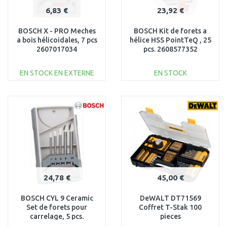
6,83 €
23,92 €
BOSCH X - PRO Meches
BOSCH Kit de forets a
a bois hélicoidales, 7 pcs
hélice HSS PointTeQ , 25
2607017034
pcs. 2608577352
EN STOCK EN EXTERNE
EN STOCK
AJOUTER AU
AJOUTER AU
PANIER
PANIER
Au comparatif
Au comparatif
24,78 €
45,00 €
BOSCH CYL 9 Ceramic
DeWALT DT71569
Set de forets pour
Coffret T-Stak 100
carrelage, 5 pcs.
pieces
2608587169