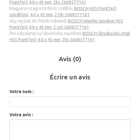
PointTeQ 4,0 x 43 mm, 2ks 2608577161
Magyarországra történő szállítás
BOSCH HSS PointTeQ
spirálfúró, 4,0 x 43 mm, 2 Db 2608577161
Aby wysłać do Polski odwiedź
BOSCH Wiertło spiralne HSS
PointTeQ 4,0 x 43 mm, 2 szt 2608577161
Pre odoslanie na Slovensko navštívte
BOSCH Skrutkovitý vrták
HSS PointTeQ 4,0 x 43 mm, 2ks 2608577161
Avis (0)
Écrire un avis
Votre nom :
Votre avis :