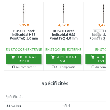
5,95 €
4,57 €
3,42 €
BOSCH Foret
BOSCH Foret
BOSCH Fo
hélicoidal HSS
hélicoidal HSS
hélicoidal 
PointTeQ 5,0 mm
PointTeQ 4,0 mm
PointTeQ 3,
2608577218
2608577208
26085771
EN STOCK EN EXTERNE
EN STOCK EN EXTERNE
EN STOC
AJOUTER AU
AJOUTER AU
AJOUTER
PANIER
PANIER
PANIER
Au comparatif
Au comparatif
Au compar
Spécificités
Spécificités
Utilisation
métal