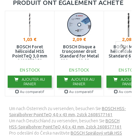
PRODUIT ONT ÉGALEMENT ACHETÉ
1,03 €
2,09 €
2,08 €
BOSCH Foret
BOSCH Disque a
BOSCH Mec
hélicoidal HSS
tronçonner droit
hélicoidales 
PointTeQ 3,0 mm
Standard for Metal
Standard 6 x 5
2608577158
230 mm, 22,23 mm
mm, d 6 
2608619770
26085963
EN STOCK
EN STOCK
EN STOC
AJOUTER AU
AJOUTER AU
AJOUTER
PANIER
PANIER
PANIER
Au comparatif
Au comparatif
Au compar
Um nach Österreich zu versenden, besuchen Sie
BOSCH HSS-
Spiralbohrer PointTeQ 4,0 x 43 mm, 2stck 2608577161
Um nach Deutschland zu versenden, besuchen Sie
BOSCH
HSS-Spiralbohrer PointTeQ 4,0 x 43 mm, 2stck 2608577161
Pro odeslání do Česka navštivte
BOSCH Spirálový vrták HSS