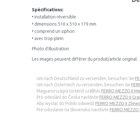
Spécifications:
• installation réversible
• dimensions 510 x 510 x 179 mm
• comprend un siphon
• avec trop-plein
Photo d'illustration
Les images peuvent différer du produit/article original.
Um nach Deutschland zu versenden, besuchen Sie
FE
Um nach Österreich zu versenden, besuchen Sie
FER
Magyarországra történő szállítás
FERRO MEZZO II Me
Pro odeslání do Česka navštivte
FERRO MEZZO II Gra
Aby wysłać do Polski odwiedź
FERRO MEZZO II Zlew
Pre odoslanie na Slovensko navštívte
FERRO MEZZO II