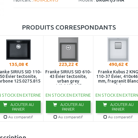
Fabricant :
NOVASERVIS
Modèle :
DRGM1/51HA
PRODUITS CORRESPONDANTS
135,08 €
223,22 €
490,62 €
anke SIRIUS SID 110-
Franke SIRIUS SID 610-
Franke Kubus 2 KN
50 Évier tectonite,
43 Évier tectonite,
110-37 Évier, 410x4
arbone 125.0275.815
urban grey
mm, fragranit Blan
143.0689.967
polaire
N STOCK EN EXTERNE
EN STOCK EN EXTERNE
EN STOCK EN EXTER
AJOUTER AU
AJOUTER AU
AJOUTER AU
PANIER
PANIER
PANIER
Au comparatif
Au comparatif
Au comparatif
scription