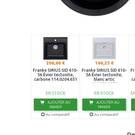
206,66 €
166,25 €
Franke SIRIUS SID 610-
Franke SIRIUS SID 610-
Fr
56 Évier tectonite,
56 Évier tectonite,
carbone 114.0204.651
blanc artic
c
114.0204.650
EN STOCK
EN STOCK
E
AJOUTER AU
AJOUTER AU
PANIER
PANIER
Au comparatif
Au comparatif
De