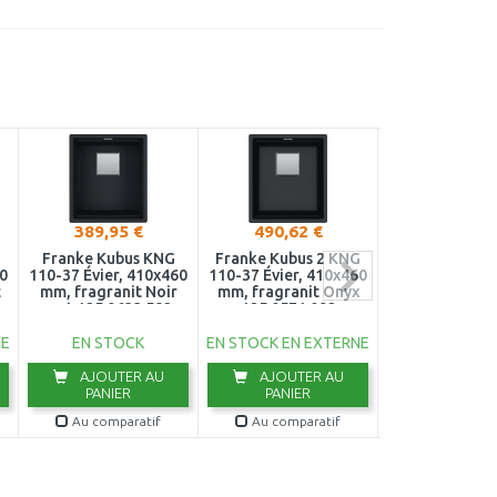
389,95 €
490,62 €
357,34 
G
Franke Kubus KNG
Franke Kubus 2 KNG
Franke Kubus
60
110-37 Évier, 410x460
110-37 Évier, 410x460
110-37, 410x4
c
mm, fragranit Noir
mm, fragranit Onyx
Évier, Ardoise
mat 125.0633.582
125.0571.092
125.0714.
NE
EN STOCK
EN STOCK EN EXTERNE
EN STOCK EN 
AJOUTER AU
AJOUTER AU
AJOUTER
PANIER
PANIER
PANIER
Au comparatif
Au comparatif
Au compar