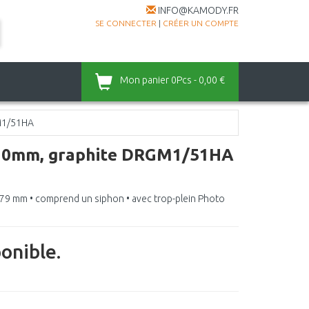
INFO@KAMODY.FR
SE CONNECTER
|
CRÉER UN COMPTE
Mon panier
0Pcs - 0,00 €
GM1/51HA
 510mm, graphite DRGM1/51HA
x 179 mm • comprend un siphon • avec trop-plein Photo
ponible.