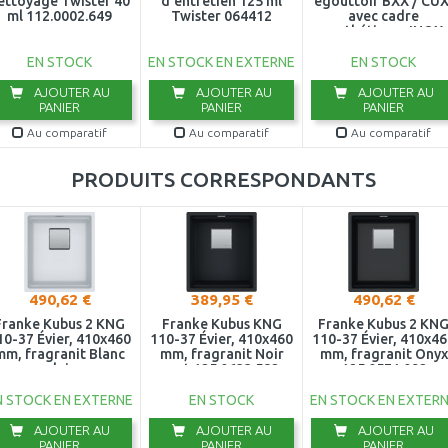
ettoyage Twister 40
d'entretien 125 ml
égouttoir BXX / CUX
ml 112.0002.649
Twister 064412
avec cadre
synthétique, INOX
112.0394.981
EN STOCK
EN STOCK EN EXTERNE
EN STOCK
AJOUTER AU
AJOUTER AU
AJOUTER AU
PANIER
PANIER
PANIER
Au comparatif
Au comparatif
Au comparatif
PRODUITS CORRESPONDANTS
490,62 €
389,95 €
490,62 €
Franke Kubus 2 KNG
Franke Kubus KNG
Franke Kubus 2 KN
10-37 Évier, 410x460
110-37 Évier, 410x460
110-37 Évier, 410x4
mm, fragranit Blanc
mm, fragranit Noir
mm, fragranit Onyx
polaire
mat 125.0633.582
125.0571.092
N STOCK EN EXTERNE
EN STOCK
EN STOCK EN EXTER
AJOUTER AU
AJOUTER AU
AJOUTER AU
PANIER
PANIER
PANIER