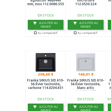
Egouttoir 468x440
microfibre
n
mm, inox 112.0080.355
112.0530.324
EN STOCK
EN STOCK
AJOUTER AU
AJOUTER AU
PANIER
PANIER
Au comparatif
Au comparatif
206,66 €
166,01 €
Franke SIRIUS SID 610-
Franke SIRIUS SID 610-
56 Évier tectonite,
56 Évier tectonite,
1
carbone 114.0204.651
blanc artic
114.0204.650
EN STOCK
EN STOCK
E
AJOUTER AU
AJOUTER AU
PANIER
PANIER