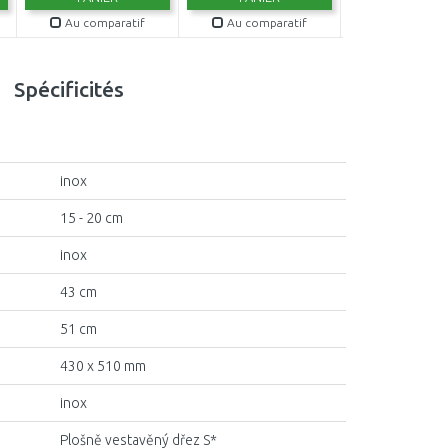
Au comparatif
Au comparatif
Au compar
Spécificités
inox
15 - 20 cm
inox
43 cm
51 cm
430 x 510 mm
inox
Plošně vestavěný dřez S*