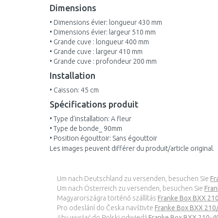
Dimensions
• Dimensions évier: longueur 430 mm
• Dimensions évier: largeur 510 mm
• Grande cuve : longueur 400 mm
• Grande cuve : largeur 410 mm
• Grande cuve : profondeur 200 mm
Installation
• Caisson: 45 cm
Spécifications produit
• Type d'installation: A fleur
• Type de bonde_ 90mm
• Position égouttoir: Sans égouttoir
Les images peuvent différer du produit/article original.
Um nach Deutschland zu versenden, besuchen Sie
Fr
Um nach Österreich zu versenden, besuchen Sie
Fran
Magyarországra történő szállítás
Franke Box BXX 21
Pro odeslání do Česka navštivte
Franke Box BXX 210
Aby wysłać do Polski odwiedź
Franke Box BXX 210-4