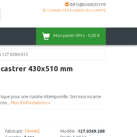
INFO@KAMODY.FR
SE CONNECTER
|
CRÉER UN COMPTE
Mon panier
0Pcs - 0,00 €
m 127.0384.012
ncastrer 430x510 mm
ique pour une cuisine intemporelle. Son Inox incarne
ron...
Plus d'informations »
Fabricant :
FRANKE
Modèle :
127.0369.288