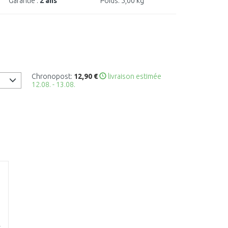
Garantie :
2 ans
Poids:
5,00 kg
Chronopost:
12,90 €
livraison estimée
12.08. - 13.08.