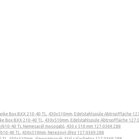
anke Box BXX 210-40 TL, 430x510mm, Edelstahlspüle Abtropffläche 12
ke Box BXX 210-40 TL, 430x510mm, Edelstahlspüle Abtropffläche 127.
0/610-40 TL Nemesacél mosogató, 430 x 510 mm 127.0369.288
/610-40 TL, 430x510mm, Nerezový dřez 127.0369.288
0 TL, 430x510mm, zlewozmywak, Stal szlachetna 127.0369.288