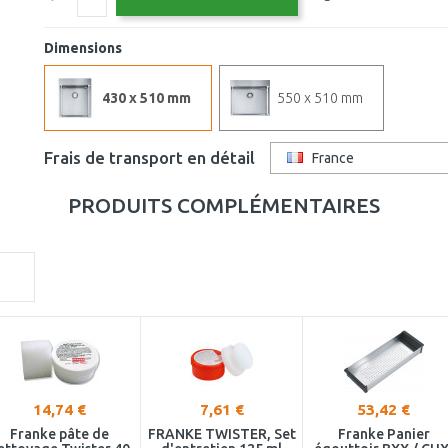
Dimensions
430 x 510 mm
550 x 510 mm
Frais de transport en détail
France
PRODUITS COMPLÉMENTAIRES
14,74 €
7,61 €
53,42 €
Franke pâte de
FRANKE TWISTER, Set
Franke Panier