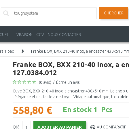
CHERCHER
CUEIL
LIVRAISON
CGV
NOUS CONTACTER
rs 1 bac
Franke BOX, BXX 210-40 Inox, a encastrer 430x510 m
Franke BOX, BXX 210-40 Inox, a e
127.0384.012
(0 avis)
/
Écrire un avis
Cuve BOX, BXX 210-40 Inox, a encastrer 430x510 mm. Le choix un
l'élégance et est facile a nettoyer. Vidage automatique, trop plein 
558,80 €
En stock 1 Pcs
Qté :
AU COMPARATIF