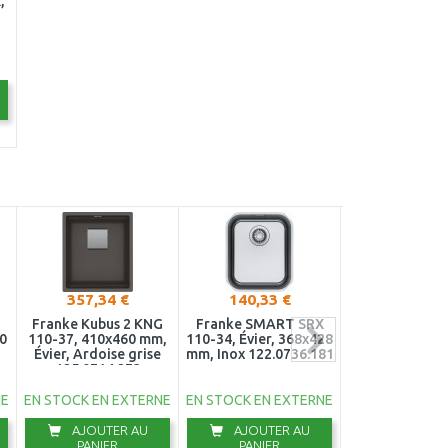
,
357,34 €
140,33 €
223,22 
G
Franke Kubus 2 KNG
Franke SMART SRX
Franke SIRIUS 
60
110-37, 410x460 mm,
110-34, Évier, 368x428
43 Évier tect
Évier, Ardoise grise
mm, Inox 122.0736.181
urban gr
125.0714.273
143.0689.
NE
EN STOCK EN EXTERNE
EN STOCK EN EXTERNE
EN STOCK EN 
AJOUTER AU
AJOUTER AU
AJOUTER
PANIER
PANIER
PANIER