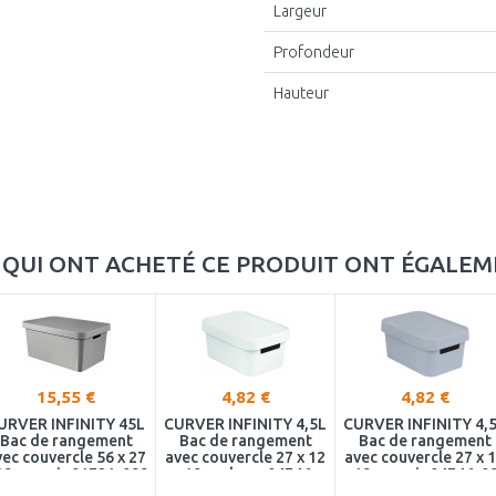
Largeur
Profondeur
Hauteur
S QUI ONT ACHETÉ CE PRODUIT ONT ÉGALE
15,55 €
4,82 €
4,82 €
URVER INFINITY 45L
CURVER INFINITY 4,5L
CURVER INFINITY 4,
Bac de rangement
Bac de rangement
Bac de rangement
vec couvercle 56 x 27
avec couvercle 27 x 12
avec couvercle 27 x 
39 cm gris 01721-099
x 19 cm banc 04746-
x 19 cm gris 04746-0
N23