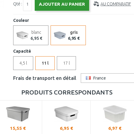
Qté :
AU COMPARATIF
Couleur
blanc
gris
6,95 €
6,95 €
Capacité
4,5 l
11 l
17 l
Frais de transport en détail
France
PRODUITS CORRESPONDANTS
15,55 €
6,95 €
6,97 €