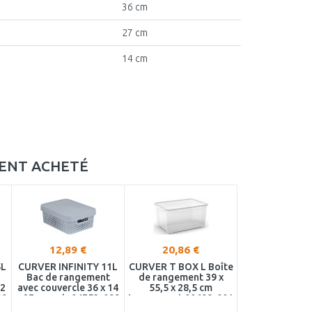
36 cm
27 cm
14 cm
MENT ACHETÉ
12,89 €
20,86 €
5L
CURVER INFINITY 11L
CURVER T BOX L Boîte
Bac de rangement
de rangement 39 x
12
avec couvercle 36 x 14
55,5 x 28,5 cm
99
x 27 cm gris 04753-099
transparent 00698-001