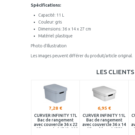
Spécifications:
Capacité: 11 L
Couleur: gris
Dimensions: 36 x 14 x 27 cm
Matériel: plastique
Photo d'illustration
Les images peuvent différer du produit/article original.
LES CLIENT
7,28 €
6,95 €
CURVER INFINITY 17L
CURVER INFINITY 11L
C
Bac de rangement
Bac de rangement
avec couvercle 36 x 22
avec couvercle 36 x 14
a
x 27 cm gris 04743-099
x 27 cm blanc 04752-
x 
N23