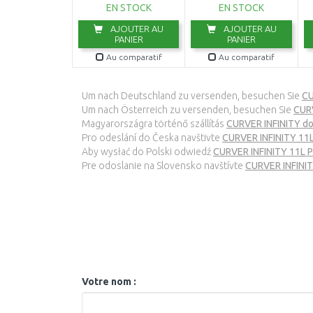
EN STOCK
EN STOCK
AJOUTER AU
AJOUTER AU
PANIER
PANIER
Au comparatif
Au comparatif
Um nach Deutschland zu versenden, besuchen Sie
CU
Um nach Österreich zu versenden, besuchen Sie
CURV
Magyarországra történő szállítás
CURVER INFINITY do
Pro odeslání do Česka navštivte
CURVER INFINITY 11L
Aby wysłać do Polski odwiedź
CURVER INFINITY 11L P
Pre odoslanie na Slovensko navštívte
CURVER INFINIT
Votre nom :