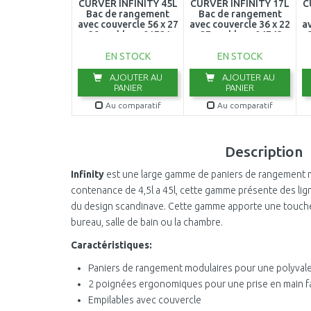
CURVER INFINITY 45L
CURVER INFINITY 17L
C
Bac de rangement
Bac de rangement
avec couvercle 56 x 27
avec couvercle 36 x 22
a
x 39 cm blanc 01721-
x 27 cm blanc 04743-
x 
N23
N23
EN STOCK
EN STOCK
AJOUTER AU
AJOUTER AU
PANIER
PANIER
Au comparatif
Au comparatif
Description
Infinity
est une large gamme de paniers de rangement m
contenance de 4,5l a 45l, cette gamme présente des lign
du design scandinave. Cette gamme apporte une touche
bureau, salle de bain ou la chambre.
Caractéristiques:
Paniers de rangement modulaires pour une polyval
2 poignées ergonomiques pour une prise en main fa
Empilables avec couvercle