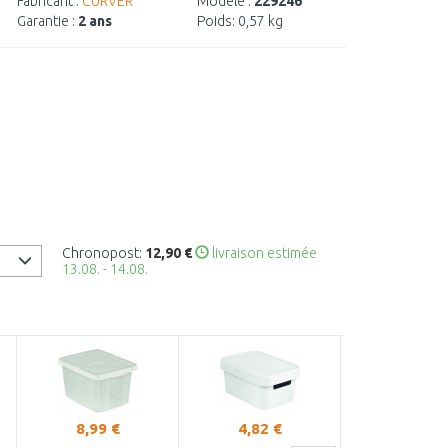
Fabricant :
CURVER
Modèle :
229246
Garantie :
2 ans
Poids:
0,57 kg
Chronopost:
12,90 €
livraison estimée
13.08. - 14.08.
8,99 €
4,82 €
7,28 €