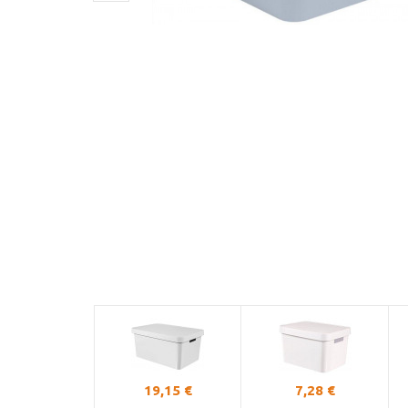
19,15 €
7,28 €