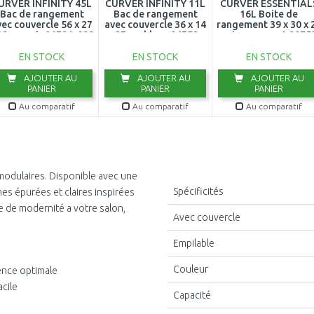
URVER INFINITY 45L
CURVER INFINITY 11L
CURVER ESSENTIAL
Bac de rangement
Bac de rangement
16L Boite de
vec couvercle 56 x 27
avec couvercle 36 x 14
rangement 39 x 30 x 
39 cm gris 01721-099
x 27 cm blanc 04752-
cm transparent 0075
N23
001
EN STOCK
EN STOCK
EN STOCK
AJOUTER AU
AJOUTER AU
AJOUTER AU
PANIER
PANIER
PANIER
Au comparatif
Au comparatif
Au comparatif
odulaires. Disponible avec une
Spécificités
es épurées et claires inspirées
 de modernité a votre salon,
Avec couvercle
Empilable
Couleur
ence optimale
cile
Capacité