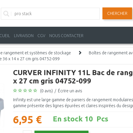
CHERCHER
CUEIL
LIVRAISON
CGV
NOUS CONTACTER
de rangement et systèmes de stockage
Boîtes de rangement av
 36 x 14 x 27 cm gris 04752-099
CURVER INFINITY 11L Bac de range
x 27 cm gris 04752-099
(0 avis)
/
Écrire un avis
Infinity est une large gamme de paniers de rangement modulaires.
gamme présente des lignes épurées et claires inspirées du desig
6,95 €
En stock 10 Pcs