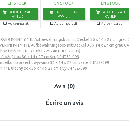
EN STOCK
EN STOCK
EN STOCK
AJOUTER AU
AJOUTER AU
AJOUTER AU
PANIER
PANIER
PANIER
Au comparatif
Au comparatif
Au comparatif
RVER INFINITY 11L Aufbewahrungsbox mit Deckel 36 x 14 x 27 cm grau
ER INFINITY 11L Aufbewahrungsbox mit Deckel 36 x 14 x 27 cm grau 0
boz tetővel 11L, szürke 229246 (04752-099)
 úložný box 36 x 14 x 27 cm šedý 04752-099
udełko do przechowywania 36 x 14 x 27 cm szare 04752-099
Y 11L úložný box 36 x 14 x 27 cm sivý 04752-099
Avis (0)
Écrire un avis