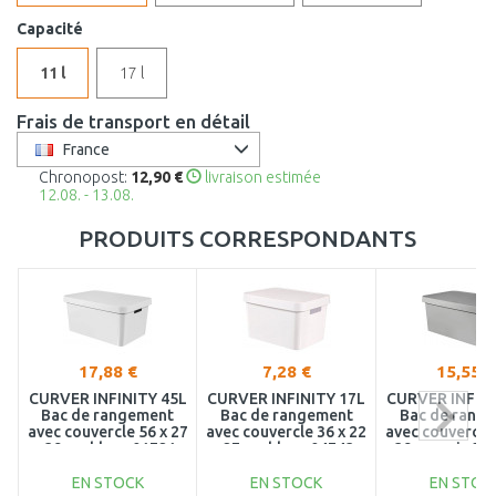
Capacité
11 l
17 l
Frais de transport en détail
France
Chronopost:
12,90 €
livraison estimée
12.08. - 13.08.
PRODUITS CORRESPONDANTS
17,88 €
7,28 €
15,55 €
CURVER INFINITY 45L
CURVER INFINITY 17L
CURVER INFINI
Bac de rangement
Bac de rangement
Bac de rang
avec couvercle 56 x 27
avec couvercle 36 x 22
avec couvercle 
x 39 cm blanc 01721-
x 27 cm blanc 04743-
x 39 cm gris 01
N23
N23
EN STOCK
EN STOCK
EN STOC