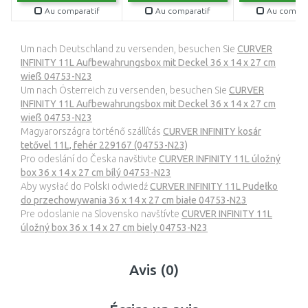
Au comparatif
Au comparatif
Au compar
Um nach Deutschland zu versenden, besuchen Sie
CURVER
INFINITY 11L Aufbewahrungsbox mit Deckel 36 x 14 x 27 cm
wieß 04753-N23
Um nach Österreich zu versenden, besuchen Sie
CURVER
INFINITY 11L Aufbewahrungsbox mit Deckel 36 x 14 x 27 cm
wieß 04753-N23
Magyarországra történő szállítás
CURVER INFINITY kosár
tetővel 11L, fehér 229167 (04753-N23)
Pro odeslání do Česka navštivte
CURVER INFINITY 11L úložný
box 36 x 14 x 27 cm bílý 04753-N23
Aby wysłać do Polski odwiedź
CURVER INFINITY 11L Pudełko
do przechowywania 36 x 14 x 27 cm białe 04753-N23
Pre odoslanie na Slovensko navštívte
CURVER INFINITY 11L
úložný box 36 x 14 x 27 cm biely 04753-N23
Avis (0)