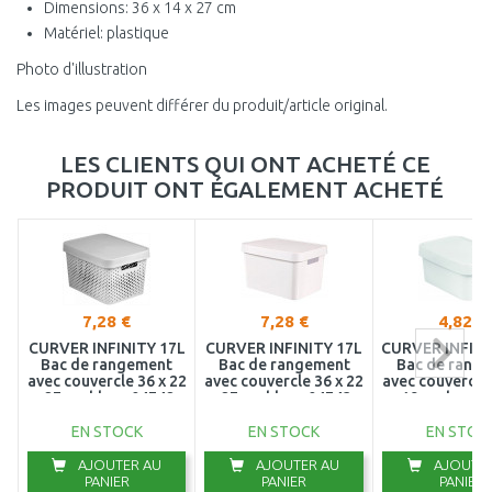
Dimensions: 36 x 14 x 27 cm
Matériel: plastique
Photo d'illustration
Les images peuvent différer du produit/article original.
LES CLIENTS QUI ONT ACHETÉ CE
PRODUIT ONT ÉGALEMENT ACHETÉ
7,28 €
7,28 €
4,82 €
CURVER INFINITY 17L
CURVER INFINITY 17L
CURVER INFINI
Bac de rangement
Bac de rangement
Bac de rang
avec couvercle 36 x 22
avec couvercle 36 x 22
avec couvercle 
x 27 cm blanc 04742-
x 27 cm blanc 04743-
x 19 cm banc 
N23
N23
N23
EN STOCK
EN STOCK
EN STOC
AJOUTER AU
AJOUTER AU
AJOUTER
PANIER
PANIER
PANIER