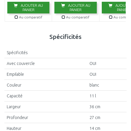
AJOUTER AU
AJOUTER AU
AJOUTER
PANIER
PANIER
PANIER
Au comparatif
Au comparatif
Au compar
Spécificités
Spécificités
Avec couvercle
OUI
Empilable
OUI
Couleur
blanc
Capacité
11 l
Largeur
36 cm
Profondeur
27 cm
Hauteur
14 cm