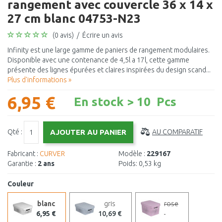
rangement avec couvercle 36 x 14 x
27 cm blanc 04753-N23
(0 avis)
/
Écrire un avis
Infinity est une large gamme de paniers de rangement modulaires.
Disponible avec une contenance de 4,5l a 17l, cette gamme
présente des lignes épurées et claires inspirées du design scand...
Plus d'informations »
6,95 €
En stock > 10 Pcs
Qté :
AU COMPARATIF
Fabricant :
CURVER
Modèle :
229167
Garantie :
2 ans
Poids:
0,53 kg
Couleur
blanc
gris
rose
6,95 €
10,69 €