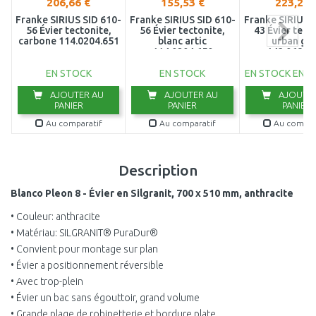
206,66 €
155,53 €
223,22 
Franke SIRIUS SID 610-
Franke SIRIUS SID 610-
Franke SIRIUS S
56 Évier tectonite,
56 Évier tectonite,
43 Évier tect
carbone 114.0204.651
blanc artic
urban gr
114.0204.650
143.0689.
EN STOCK
EN STOCK
EN STOCK EN E
AJOUTER AU
AJOUTER AU
AJOUTER
PANIER
PANIER
PANIER
Au comparatif
Au comparatif
Au compar
Description
Blanco Pleon 8 - Évier en Silgranit, 700 x 510 mm, anthracite
• Couleur: anthracite
• Matériau: SILGRANIT® PuraDur®
• Convient pour montage sur plan
• Évier a positionnement réversible
• Avec trop-plein
• Évier un bac sans égouttoir, grand volume
• Grande plage de robinetterie et bordure plate