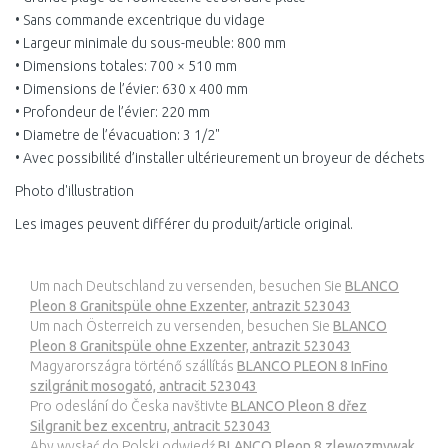
• Sans commande excentrique du vidage
• Largeur minimale du sous-meuble: 800 mm
• Dimensions totales: 700 × 510 mm
• Dimensions de l’évier: 630 x 400 mm
• Profondeur de l’évier: 220 mm
• Diametre de l’évacuation: 3 1/2"
• Avec possibilité d’installer ultérieurement un broyeur de déchets
Photo d'illustration
Les images peuvent différer du produit/article original.
Um nach Deutschland zu versenden, besuchen Sie
BLANCO
Pleon 8 Granitspüle ohne Exzenter, antrazit 523043
Um nach Österreich zu versenden, besuchen Sie
BLANCO
Pleon 8 Granitspüle ohne Exzenter, antrazit 523043
Magyarországra történő szállítás
BLANCO PLEON 8 InFino
szilgránit mosogató, antracit 523043
Pro odeslání do Česka navštivte
BLANCO Pleon 8 dřez
Silgranit bez excentru, antracit 523043
Aby wysłać do Polski odwiedź
BLANCO Pleon 8 zlewozmywak