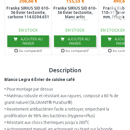
206,66 €
155,53 €
490,62 
Franke SIRIUS SID 610-
Franke SIRIUS SID 610-
Franke Kubus
56 Évier tectonite,
56 Évier tectonite,
110-37 Évier, 
carbone 114.0204.651
blanc artic
mm, fragranit
114.0204.650
polaire
EN STOCK
EN STOCK
EN STOCK EN E
AJOUTER AU
AJOUTER AU
AJOUTER
PANIER
PANIER
PANIER
Au comparatif
Au comparatif
Au compar
Description
Blanco Legra 6 Évier de cuisine café
• Pour montage par dessus
• Matériau robuste et résistant aux rayures, composé a 80 % de
granit naturel (SILGRANIT® PuraDur®)
• Revetement antibactérien facile a nettoyer, empechant la
prolifération de 98% des bactéries (Hygiene+Plus)
• Résistant aux chocs thermiques jusqu’a 280°C
• Actionnement manuel, en actionnant ou tirant sur la bonde