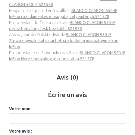
CLARON 550-IF 521578
Magyarországra történő szállítás
BLANCO CLARON 550-IF
InFino rozsdamentes mosogató, selyemfényű 521578
Pro odeslání do Česka navštivte
BLANCO CLARON 550-IF
nerez hedvábný lesk bez táhla 521578
Aby wysłać do Polski odwiedź
BLANCO CLARON 550-IF
Zlewozmywak stal szlachetna z korkiem manualnym z kor.
InFino
Pre odoslanie na Slovensko navštívte
BLANCO CLARON 550-IF
InFino Nerez hedvábný lesk bez táhla 521578
Avis (0)
Écrire un avis
Votre nom :
Votre avis :