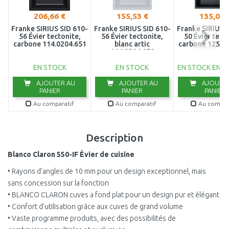
206,66 €
155,53 €
135,08 
Franke SIRIUS SID 610-
Franke SIRIUS SID 610-
Franke SIRIUS S
56 Évier tectonite,
56 Évier tectonite,
50 Évier tect
carbone 114.0204.651
blanc artic
carbone 125.0
114.0204.650
EN STOCK
EN STOCK
EN STOCK EN E
AJOUTER AU
AJOUTER AU
AJOUTER
PANIER
PANIER
PANIER
Au comparatif
Au comparatif
Au compar
Description
Blanco Claron 550-IF Évier de cuisine
• Rayons d’angles de 10 mm pour un design exceptionnel, mais
sans concession sur la fonction
• BLANCO CLARON cuves a fond plat pour un design pur et élégant
• Confort d’utilisation grâce aux cuves de grand volume
• Vaste programme produits, avec des possibilités de