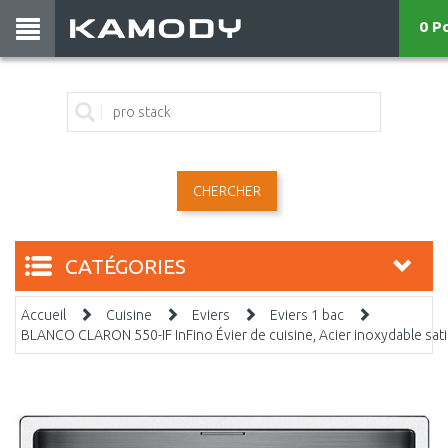
0 P
CHERCHER
CATÉGORIES
Accueil
Cuisine
Eviers
Eviers 1 bac
BLANCO CLARON 550-IF InFino Évier de cuisine, Acier inoxydable sa