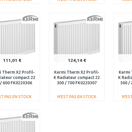
AJOUTER AU
AJOUTER AU
PANIER
PANIER
Au comparatif
Au comparatif
111,01 €
124,14 €
 Therm X2 Profil-
Kermi Therm X2 Profil-
Kermi 
iateur compact 22
K Radiateur compact 22
K Radi
 / 600 FK0220306
300 / 700 FK0220307
300 /
ST PAS EN STOCK
N'EST PAS EN STOCK
N'ES
AJOUTER AU
AJOUTER AU
PANIER
PANIER
Au comparatif
Au comparatif