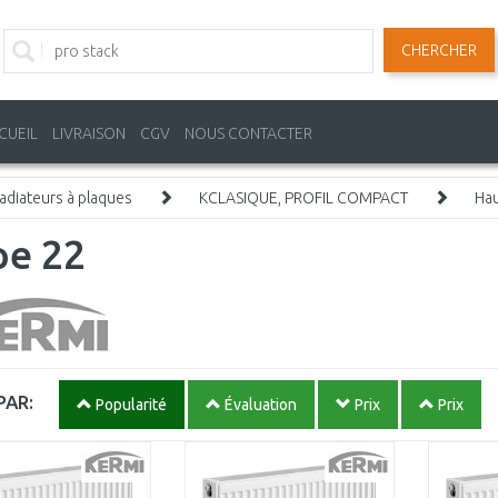
CHERCHER
CUEIL
LIVRAISON
CGV
NOUS CONTACTER
adiateurs à plaques
KCLASIQUE, PROFIL COMPACT
Hau
pe 22
PAR:
Popularité
Évaluation
Prix
Prix