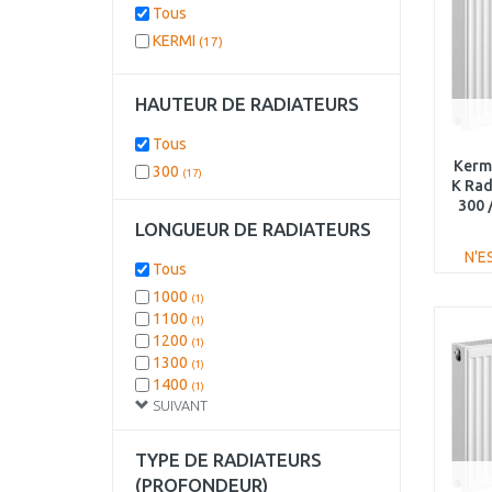
Tous
KERMI
(17)
HAUTEUR DE RADIATEURS
Tous
Kermi
300
(17)
K Rad
300 
LONGUEUR DE RADIATEURS
N'E
Tous
1000
(1)
1100
(1)
1200
(1)
1300
(1)
1400
(1)
SUIVANT
1600
(1)
1800
(1)
2000
(1)
TYPE DE RADIATEURS
2300
(1)
(PROFONDEUR)