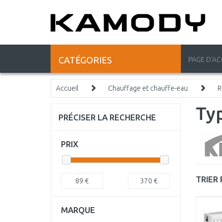
CATÉGORIES
PAGE D'AC
Accueil
Chauffage et chauffe-eau
R
Ty
PRÉCISER LA RECHERCHE
PRIX
TRIER 
89
€
370
€
MARQUE