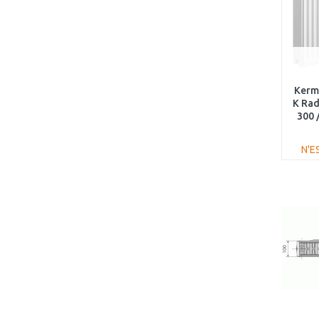
Kermi
K Rad
300 
N'E