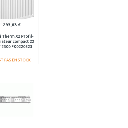
293,83 €
 Therm X2 Profil-
iateur compact 22
/ 2300 FK0220323
ST PAS EN STOCK
AJOUTER AU
PANIER
Au comparatif