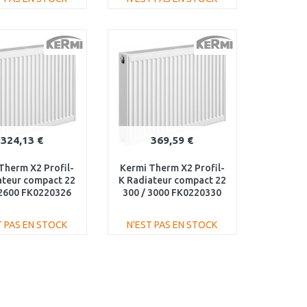
AJOUTER AU
AJOUTER AU
PANIER
PANIER
Au comparatif
Au comparatif
324,13 €
369,59 €
Therm X2 Profil-
Kermi Therm X2 Profil-
ateur compact 22
K Radiateur compact 22
 2600 FK0220326
300 / 3000 FK0220330
T PAS EN STOCK
N'EST PAS EN STOCK
AJOUTER AU
AJOUTER AU
PANIER
PANIER
Au comparatif
Au comparatif