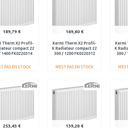
189,79 €
169,60 €
 Therm X2 Profil-
Kermi Therm X2 Profil-
Kermi 
iateur compact 22
K Radiateur compact 22
K Radi
/ 1400 FK0220314
300 / 1200 FK0220312
300 /
ST PAS EN STOCK
N'EST PAS EN STOCK
N'ES
AJOUTER AU
AJOUTER AU
PANIER
PANIER
Au comparatif
Au comparatif
253,43 €
139,28 €