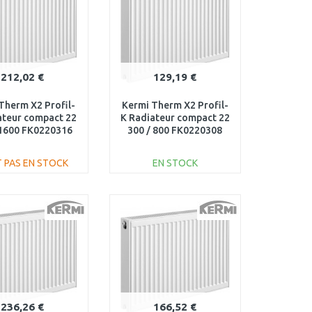
212,02 €
129,19 €
Therm X2 Profil-
Kermi Therm X2 Profil-
ateur compact 22
K Radiateur compact 22
 1600 FK0220316
300 / 800 FK0220308
T PAS EN STOCK
EN STOCK
AJOUTER AU
AJOUTER AU
PANIER
PANIER
Au comparatif
Au comparatif
236,26 €
166,52 €