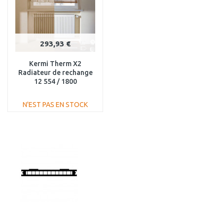
293,93 €
Kermi Therm X2
Radiateur de rechange
12 554 / 1800
FK012D518
N'EST PAS EN STOCK
AJOUTER AU
PANIER
Au comparatif