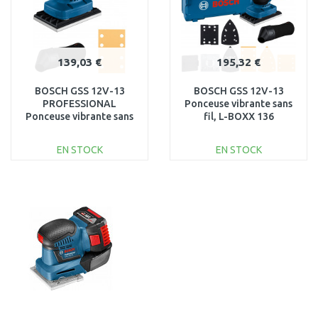
139,03 €
195,32 €
BOSCH GSS 12V-13
BOSCH GSS 12V-13
PROFESSIONAL
Ponceuse vibrante sans
Ponceuse vibrante sans
fil, L-BOXX 136
fil (solo) 06019L0000
06019L0001
EN STOCK
EN STOCK
AJOUTER AU
AJOUTER AU
PANIER
PANIER
Au comparatif
Au comparatif