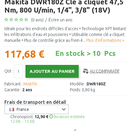
Makita DWR180Z Clé a cliquet 47,5
Nm, 800 U/min, 1/4", 3/8" (18V)
(0 avis)
/
Écrire un avis
Idéale pour les endroits difficiles d'acces • Technologie XPT limitant
les infiltrations d'eau et poussieres • Utilisable comme clé a cliquet
manuelle • Plus de contrôle grâce au frein é...
Plus d'informations »
117,68 €
En stock > 10 Pcs
Qté :
AU COMPARATIF
Fabricant :
MAKITA
Modèle :
DWR180Z
Garantie :
2 ans
Poids:
0,80 kg
Frais de transport en détail
France
Chronopost:
12,90 €
livraison estimée
12.08. - 13.08.