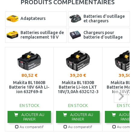
PRODUITS COMPLÉMENTAIRES
Batteries d'outillage
Adaptateurs
et chargeurs
Batteries outillage de
Chargeurs pour
remplacement 18 V
batterie d'outillage
Kits de chargeurs et
batteries
80,52 €
39,20 €
39,50 €
Makita BL1860B
Makita BL1830B
Makita BL1
Batterie 18V 6Ah Li-
Batterie Li-ion LXT
Batterie Makst
ion 632F69-8
18V/3,0Ah 632G12-3
Ion 18V/3,
197599-
EN STOCK
EN STOCK
EN STOC
AJOUTER AU
AJOUTER AU
AJOUTER
PANIER
PANIER
PANIER
Au comparatif
Au comparatif
Au compar