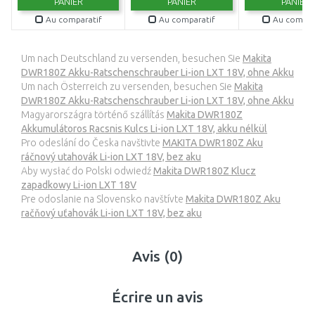
PANIER
PANIER
PANIER
Au comparatif
Au comparatif
Au compar
Um nach Deutschland zu versenden, besuchen Sie
Makita
DWR180Z Akku-Ratschenschrauber Li-ion LXT 18V, ohne Akku
Um nach Österreich zu versenden, besuchen Sie
Makita
DWR180Z Akku-Ratschenschrauber Li-ion LXT 18V, ohne Akku
Magyarországra történő szállítás
Makita DWR180Z
Akkumulátoros Racsnis Kulcs Li-ion LXT 18V, akku nélkül
Pro odeslání do Česka navštivte
MAKITA DWR180Z Aku
ráčnový utahovák Li-ion LXT 18V, bez aku
Aby wysłać do Polski odwiedź
Makita DWR180Z Klucz
zapadkowy Li-ion LXT 18V
Pre odoslanie na Slovensko navštívte
Makita DWR180Z Aku
račňový uťahovák Li-ion LXT 18V, bez aku
Avis (0)
Écrire un avis