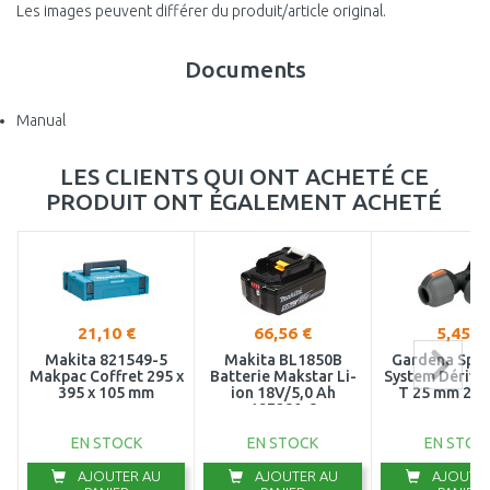
Les images peuvent différer du produit/article original.
Documents
Manual
LES CLIENTS QUI ONT ACHETÉ CE
PRODUIT ONT ÉGALEMENT ACHETÉ
21,10 €
66,56 €
5,45 €
Makita 821549-5
Makita BL1850B
Gardena Spri
Makpac Coffret 295 x
Batterie Makstar Li-
System Dériva
395 x 105 mm
ion 18V/5,0 Ah
T 25 mm 277
197280-8
EN STOCK
EN STOCK
EN STOC
AJOUTER AU
AJOUTER AU
AJOUTER