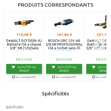
PRODUITS CORRESPONDANTS
170,08 €
167,86 €
237,76 
DeWALT DCF503N-XJ
BOSCH GRC 12V-60
DeWALT DCF5
Batterie Clé a cliquet
3/8 SN PROFESSIONAL
Batterie Clé a 
3/8" XR (12V/sans
Clé a rochet sans-fil
3/8" XR (12V/1
batterie)
06019N8301
EN STOCK
EN STOCK
EN STOC
AJOUTER AU
AJOUTER AU
AJOUTER
PANIER
PANIER
PANIER
Au comparatif
Au comparatif
Au compar
Spécificités
Spécificités