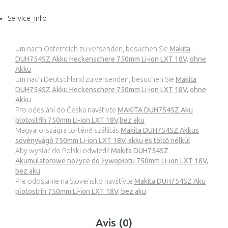
Service_info
Um nach Österreich zu versenden, besuchen Sie
Makita
DUH754SZ Akku Heckenschere 750mm Li-ion LXT 18V, ohne
Akku
Um nach Deutschland zu versenden, besuchen Sie
Makita
DUH754SZ Akku Heckenschere 750mm Li-ion LXT 18V, ohne
Akku
Pro odeslání do Česka navštivte
MAKITA DUH754SZ Aku
plotostřih 750mm Li-ion LXT 18V,bez aku
Magyarországra történő szállítás
Makita DUH754SZ Akkus
sövényvágó 750mm Li-ion LXT 18V, akku és töltő nélkül
Aby wysłać do Polski odwiedź
Makita DUH754SZ
Akumulatorowe nożyce do żywopłotu 750mm Li-ion LXT 18V,
bez aku
Pre odoslanie na Slovensko navštívte
Makita DUH754SZ Aku
plotostrih 750mm Li-ion LXT 18V, bez aku
Avis (0)