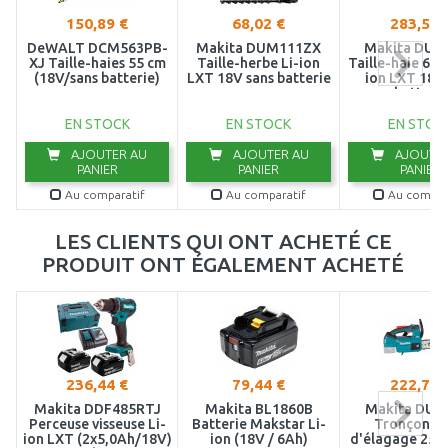
150,89 €
68,02 €
283,56 
DeWALT DCM563PB-
Makita DUM111ZX
Makita DUH
XJ Taille-haies 55 cm
Taille-herbe Li-ion
Taille-haie 600
(18V/sans batterie)
LXT 18V sans batterie
ion LXT 18V
batterie
EN STOCK
EN STOCK
EN STOC
AJOUTER AU
AJOUTER AU
AJOUTER
PANIER
PANIER
PANIER
Au comparatif
Au comparatif
Au compar
LES CLIENTS QUI ONT ACHETÉ CE
PRODUIT ONT ÉGALEMENT ACHETÉ
236,44 €
79,44 €
222,72 
Makita DDF485RTJ
Makita BL1860B
Makita DUC
Perceuse visseuse Li-
Batterie Makstar Li-
Tronçonne
ion LXT (2x5,0Ah/18V)
ion (18V / 6Ah)
d'élagage 250