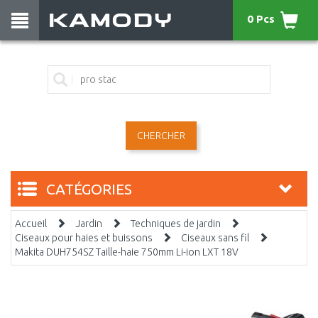
0 Pcs
CHERCHER
CATÉGORIES
Accueil
Jardin
Techniques de jardin
Ciseaux pour haies et buissons
Ciseaux sans fil
Makita DUH754SZ Taille-haie 750mm Li-ion LXT 18V