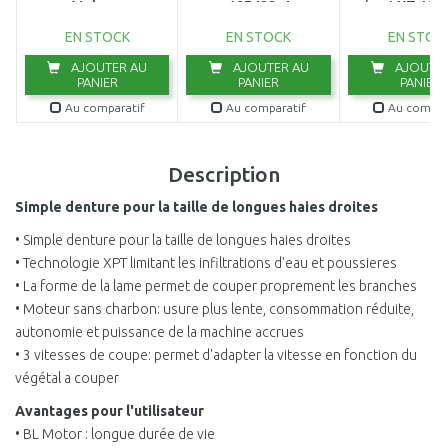
Makpac
197422-4
ion LXT 18V
batterie
EN STOCK
EN STOCK
EN STOC
AJOUTER AU
AJOUTER AU
AJOUTER
PANIER
PANIER
PANIER
Au comparatif
Au comparatif
Au compar
Description
Simple denture pour la taille de longues haies droites
• Simple denture pour la taille de longues haies droites
• Technologie XPT limitant les infiltrations d'eau et poussieres
• La forme de la lame permet de couper proprement les branches
• Moteur sans charbon: usure plus lente, consommation réduite,
autonomie et puissance de la machine accrues
• 3 vitesses de coupe: permet d'adapter la vitesse en fonction du
végétal a couper
Avantages pour l'utilisateur
• BL Motor : longue durée de vie