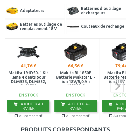
Batteries d'outillage
Adaptateurs
et chargeurs
Batteries outillage de
Couteaux de rechange
remplacement 18 V
Chargeurs pour
Kits de chargeurs et
batterie d'outillage
batteries
41,76 €
66,56 €
79,44 €
Makita 191D50-1 Kit
Makita BL1850B
Makita BL1
lame 4 dents pour
Batterie Makstar Li-
Batterie Makst
DLM533, DLM532,
ion 18V/5,0 Ah
ion (18V / 
DLM530
197280-8
197422-
EN STOCK
EN STOCK
EN STOC
AJOUTER AU
AJOUTER AU
AJOUTER
PANIER
PANIER
PANIER
Au comparatif
Au comparatif
Au compar
PRODUITS CORRESPONDANTS