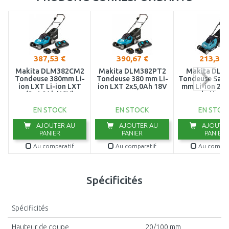
387,53 €
390,67 €
213,34 
Makita DLM382CM2
Makita DLM382PT2
Makita DLM
Tondeuse 380mm Li-
Tondeuse 380 mm Li-
Tondeuse Sans 
ion LXT Li-ion LXT
ion LXT 2x5,0Ah 18V
mm Li-ion 2x1
(2x4,0Ah/18V)
batterie
EN STOCK
EN STOCK
EN STOC
AJOUTER AU
AJOUTER AU
AJOUTER
PANIER
PANIER
PANIER
Au comparatif
Au comparatif
Au compar
Spécificités
Spécificités
Hauteur de coupe
20/100 mm