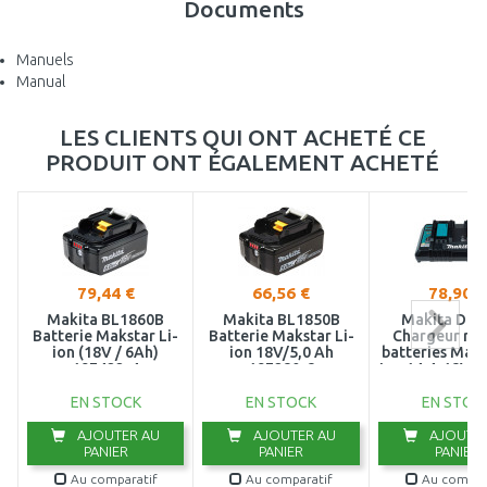
Documents
Manuels
Manual
LES CLIENTS QUI ONT ACHETÉ CE
PRODUIT ONT ÉGALEMENT ACHETÉ
79,44 €
66,56 €
78,90 €
Makita BL1860B
Makita BL1850B
Makita DC
Batterie Makstar Li-
Batterie Makstar Li-
Chargeur rap
ion (18V / 6Ah)
ion 18V/5,0 Ah
batteries Maks
197422-4
197280-8
Ion 14,4-18V, 
6
EN STOCK
EN STOCK
EN STOC
AJOUTER AU
AJOUTER AU
AJOUTER
PANIER
PANIER
PANIER
Au comparatif
Au comparatif
Au compar