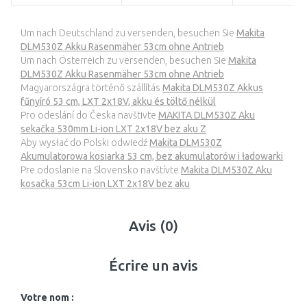
Um nach Deutschland zu versenden, besuchen Sie
Makita
DLM530Z Akku Rasenmäher 53cm ohne Antrieb
Um nach Österreich zu versenden, besuchen Sie
Makita
DLM530Z Akku Rasenmäher 53cm ohne Antrieb
Magyarországra történő szállítás
Makita DLM530Z Akkus
fűnyíró 53 cm, LXT 2x18V, akku és töltő nélkül
Pro odeslání do Česka navštivte
MAKITA DLM530Z Aku
sekačka 530mm Li-ion LXT 2x18V bez aku Z
Aby wysłać do Polski odwiedź
Makita DLM530Z
Akumulatorowa kosiarka 53 cm, bez akumulatorów i ładowarki
Pre odoslanie na Slovensko navštívte
Makita DLM530Z Aku
kosačka 53cm Li-ion LXT 2x18V bez aku
Avis (0)
Écrire un avis
Votre nom :