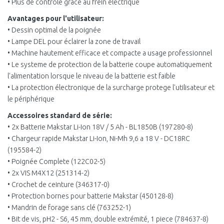
• Plus de contrôle grâce au frein électrique
Avantages pour l'utilisateur:
• Dessin optimal de la poignée
• Lampe DEL pour éclairer la zone de travail
• Machine hautement efficace et compacte a usage professionnel
• Le systeme de protection de la batterie coupe automatiquement
l'alimentation lorsque le niveau de la batterie est faible
• La protection électronique de la surcharge protege l'utilisateur et
le périphérique
Accessoires standard de série:
• 2x Batterie Makstar Li-Ion 18V / 5 Ah - BL1850B (197280-8)
• Chargeur rapide Makstar Li-Ion, Ni-Mh 9,6 a 18 V - DC18RC
(195584-2)
• Poignée Complete (122C02-5)
• 2x VIS M4X12 (251314-2)
• Crochet de ceinture (346317-0)
• Protection bornes pour batterie Makstar (450128-8)
• Mandrin de forage sans clé (763252-1)
• Bit de vis, pH2 - S6, 45 mm, double extrémité, 1 piece (784637-8)