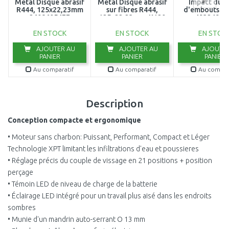
Metal Disque abrasif
Metal Disque abrasif
Impact duty
R444, 125x22,23mm
sur fibres R444,
d'embouts (75
2608605477
125x22,23mm, K120
49324920
2608605479
EN STOCK
EN STOCK
EN STOC
AJOUTER AU
AJOUTER AU
AJOUTER
PANIER
PANIER
PANIER
Au comparatif
Au comparatif
Au compar
Description
Conception compacte et ergonomique
• Moteur sans charbon: Puissant, Performant, Compact et Léger
Technologie XPT limitant les infiltrations d'eau et poussieres
• Réglage précis du couple de vissage en 21 positions + position
perçage
• Témoin LED de niveau de charge de la batterie
• Éclairage LED intégré pour un travail plus aisé dans les endroits
sombres
• Munie d'un mandrin auto-serrant O 13 mm