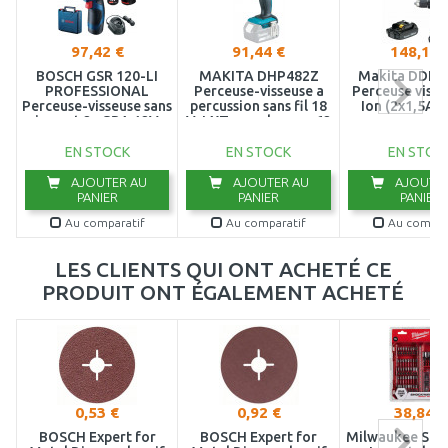
97,42 €
91,44 €
148,15 
BOSCH GSR 120-LI
MAKITA DHP482Z
Makita DDF4
PROFESSIONAL
Perceuse-visseuse a
Perceuse visse
Perceuse-visseuse sans
percussion sans fil 18
Ion (2x1,5Ah
impact 2x GBA 12V
V, LXT, couple max. 62
2.0Ah 06019G8000
Nm, sans
EN STOCK
EN STOCK
EN STOC
AJOUTER AU
AJOUTER AU
AJOUTER
PANIER
PANIER
PANIER
Au comparatif
Au comparatif
Au compar
LES CLIENTS QUI ONT ACHETÉ CE
PRODUIT ONT ÉGALEMENT ACHETÉ
0,53 €
0,92 €
38,84 €
BOSCH Expert for
BOSCH Expert for
Milwaukee Sho