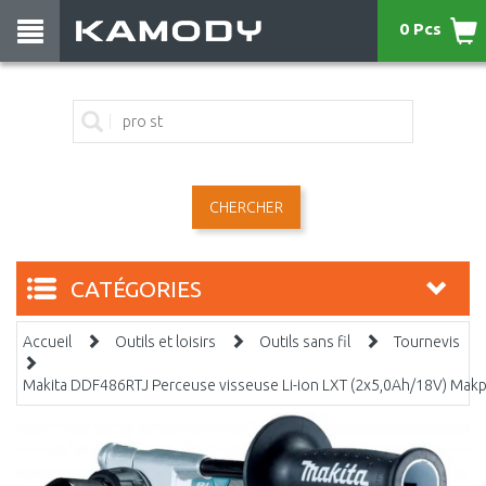
0 Pcs
CHERCHER
CATÉGORIES
Accueil
Outils et loisirs
Outils sans fil
Tournevis
Makita DDF486RTJ Perceuse visseuse Li-ion LXT (2x5,0Ah/18V) Mak