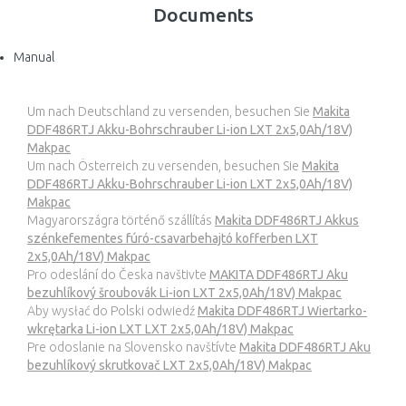
Documents
Manual
Um nach Deutschland zu versenden, besuchen Sie
Makita
DDF486RTJ Akku-Bohrschrauber Li-ion LXT 2x5,0Ah/18V)
Makpac
Um nach Österreich zu versenden, besuchen Sie
Makita
DDF486RTJ Akku-Bohrschrauber Li-ion LXT 2x5,0Ah/18V)
Makpac
Magyarországra történő szállítás
Makita DDF486RTJ Akkus
szénkefementes fúró-csavarbehajtó kofferben LXT
2x5,0Ah/18V) Makpac
Pro odeslání do Česka navštivte
MAKITA DDF486RTJ Aku
bezuhlíkový šroubovák Li-ion LXT 2x5,0Ah/18V) Makpac
Aby wysłać do Polski odwiedź
Makita DDF486RTJ Wiertarko-
wkrętarka Li-ion LXT LXT 2x5,0Ah/18V) Makpac
Pre odoslanie na Slovensko navštívte
Makita DDF486RTJ Aku
bezuhlíkový skrutkovač LXT 2x5,0Ah/18V) Makpac