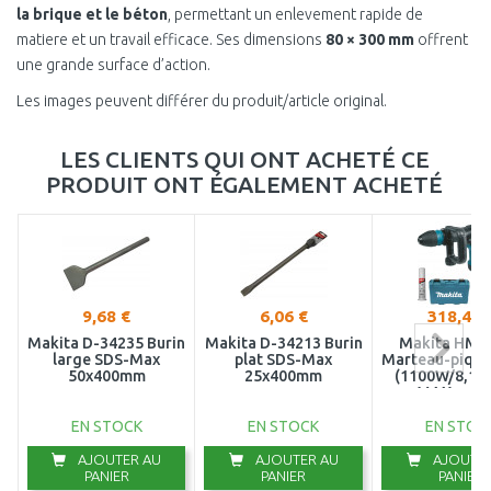
la brique et le béton
, permettant un enlevement rapide de
matiere et un travail efficace. Ses dimensions
80 × 300 mm
offrent
une grande surface d’action.
Les images peuvent différer du produit/article original.
LES CLIENTS QUI ONT ACHETÉ CE
PRODUIT ONT ÉGALEMENT ACHETÉ
9,68 €
6,06 €
318,41 
Makita D-34235 Burin
Makita D-34213 Burin
Makita HM0
large SDS-Max
plat SDS-Max
Marteau-pique
50x400mm
25x400mm
(1100W/8,1J)
MAX coffr
EN STOCK
EN STOCK
EN STOC
AJOUTER AU
AJOUTER AU
AJOUTER
PANIER
PANIER
PANIER