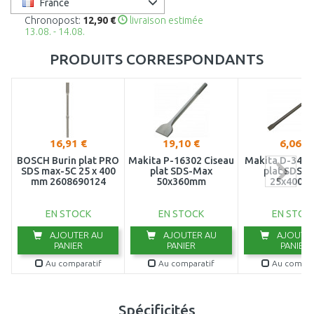
France
Chronopost:
12,90 €
livraison estimée
13.08. - 14.08.
PRODUITS CORRESPONDANTS
16,91 €
19,10 €
6,06 €
BOSCH Burin plat PRO
Makita P-16302 Ciseau
Makita D-3421
SDS max-5C 25 x 400
plat SDS-Max
plat SDS-
mm 2608690124
50x360mm
25x400m
EN STOCK
EN STOCK
EN STOC
AJOUTER AU
AJOUTER AU
AJOUTER
PANIER
PANIER
PANIER
Au comparatif
Au comparatif
Au compar
Spécificités