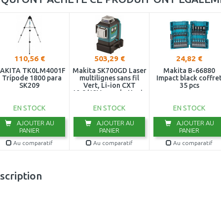
110,56 €
503,29 €
24,82 €
AKITA TK0LM4001F
Makita SK700GD Laser
Makita B-66880
- Trípode 1800 para
multilignes sans fil
Impact black coffre
SK209
Vert, Li-ion CXT
35 pcs
10,8/12V, sans batterie
EN STOCK
EN STOCK
EN STOCK
AJOUTER AU
AJOUTER AU
AJOUTER AU
PANIER
PANIER
PANIER
Au comparatif
Au comparatif
Au comparatif
scription