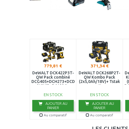
779,81 €
371,34 €
DeWALT DCK422P3T-
DeWALT DCK268P2T-
D
QW Pack combiné
QW Kombo Pack
K
DCG405+DCH273+DCD796+DCF887
(2x5,0Ah/18V)+ Tstak
(
(18V/3x5,0Ah) 2x
II
D
Toughsystem
EN STOCK
EN STOCK
AJOUTER AU
AJOUTER AU
PANIER
PANIER
Au comparatif
Au comparatif
LES CLIENT