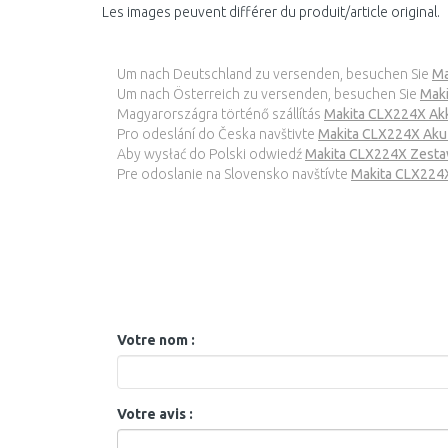
Les images peuvent différer du produit/article original.
Um nach Deutschland zu versenden, besuchen Sie
Ma
Um nach Österreich zu versenden, besuchen Sie
Mak
Magyarországra történő szállítás
Makita CLX224X Ak
Pro odeslání do Česka navštivte
Makita CLX224X Ak
Aby wysłać do Polski odwiedź
Makita CLX224X Zesta
Pre odoslanie na Slovensko navštívte
Makita CLX224
Votre nom :
Votre avis :