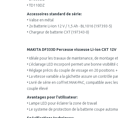
• TD110DZ
Accessoires standard de série:
• Valise en métal
• 2x Batterie Li-Ion 12 V / 1,5 Ah - BL1016 (197393-5)
• Chargeur de batterie CXT (197343-0)
MAKITA DF333D Perceuse visseuse Li-ion CXT 12V
• Idéale pour les travaux de maintenance, de montage e
• L'éclairage LED incorporé permet une bonne visibilité d
• Réglage précis du couple de vissage en 20 positions +
• La vitesse variable a la gâchette assure un contrôle par
• Livré de série en coffret MAK-PAC, compatible avec l
couple élevé
Avantages pour l'utilisateur:
• Lampe LED pour éclairer la zone de travail
• Le systeme de protection de la batterie coupe automati