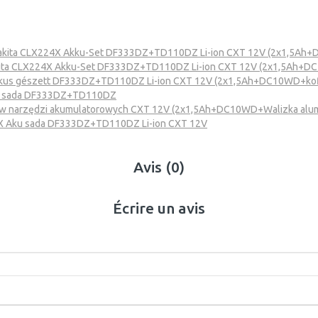
kita CLX224X Akku-Set DF333DZ+TD110DZ Li-ion CXT 12V (2x1,5Ah+
ita CLX224X Akku-Set DF333DZ+TD110DZ Li-ion CXT 12V (2x1,5Ah+DC
kus gészett DF333DZ+TD110DZ Li-ion CXT 12V (2x1,5Ah+DC10WD+kof
u sada DF333DZ+TD110DZ
w narzędzi akumulatorowych CXT 12V (2x1,5Ah+DC10WD+Walizka alum
X Aku sada DF333DZ+TD110DZ Li-ion CXT 12V
Avis (0)
Écrire un avis