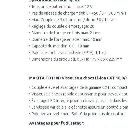
Spécifications techniques:
• Tension de batterie nominale: 12 V
• Pas de vitesse de chargement: 0 - 450 / 0 - 1700 min?1
• Max. Couple de fixation dure / doux: 30 / 14 Nm
• Réglage du couple d'embrayage: 20
• Diametre de forage en bois max. 21 mm
• Diametre de forage en acier max. 10 mm
• Capacité du mandrin: 0,8 - 10 mm
• Poids de l'outil avec batterie (EPTA): 1,1 kg
• Dimensions du produit (L x l x H): 179 x 66 x 229 mm
MAKITA TD110D Visseuse a chocs Li-ion CXT 10,8/
• Couple élevé et avantages de la gamme CXT : compac
• Visseuse a chocs rapide et puissante pour travaux co
• Éclairage LED intégré pour un travail plus aisé dans l
• La vitesse variable a la gâchette assure un contrôle par
• Poignée a revetement Soft Grip pour plus de confort
Avantages pour l'utilisateur: