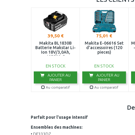
39,50 €
75,01 €
Makita BL1830B
Makita E-06616 Set
M
Batterie Makstar Li-
d'accessoires (120
Ion 18V/3,0Ah,
pieces)
197599-5
EN STOCK
EN STOCK
AJOUTER AU
AJOUTER AU
PANIER
PANIER
Au comparatif
Au comparatif
De
Parfait pour l'usage intensif
Ensembles des machines:
• DF333DZ