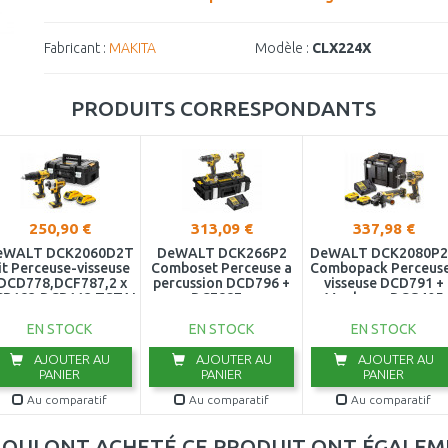
Fabricant :
MAKITA
Modèle :
CLX224X
PRODUITS CORRESPONDANTS
250,90 €
313,09 €
337,98 €
eWALT DCK2060D2T
DeWALT DCK266P2
DeWALT DCK2080P
it Perceuse-visseuse
Comboset Perceuse a
Combopack Perceus
DCD778,DCF787,2 x
percussion DCD796 +
visseuse DCD791 +
CB183,DCB113,TSTAK
DCF887 +
Meuleuse DCG405
II)
(18V/2x5,0Ah)+valise
(2x5,0Ah/18V)
EN STOCK
EN STOCK
EN STOCK
AJOUTER AU
AJOUTER AU
AJOUTER AU
PANIER
PANIER
PANIER
Au comparatif
Au comparatif
Au comparatif
S QUI ONT ACHETÉ CE PRODUIT ONT ÉGALE