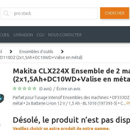
CHERCHER
CUEIL
LIVRAISON
CGV
NOUS CONTACTER
il
Ensembles d'outils
TD110DZ (2x1,5Ah+DC10WD+Valise en métal)
Makita CLX224X Ensemble de 2 
(2x1,5Ah+DC10WD+Valise en méta
(0 avis)
/
Écrire un avis
Parfait pour l'usage intensif Ensembles des machines: • DF333DZ
métal • 2x Batterie Li-Ion 12 V / 1,5 Ah - BL1016 (197393-5) • C...
P
Désolé, le produit n’est pas dis
Veuillez choisir un autre produit de notre gamme.