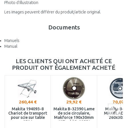
Photo d'illustration
Les images peuvent différer du produit/article original.
Documents
Manuels
Manual
LES CLIENTS QUI ONT ACHETÉ CE
PRODUIT ONT ÉGALEMENT ACHETÉ
260,44 €
29,92 €
70,07 €
Makita 194093-8
Makita B-32390 Lame
Makita B-3
Chariot de transport
de scie circulaire,
MAKBLADE+ 
pour scie sur table
Makforce 190x30mm
260x30x6
2704
60T=old B-08551