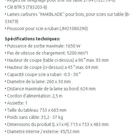
• Regles de délignage pour scie sur table 2704 (122739-6)
• Clé BTR 5 (783203-8)
• Lames carbures ''MAKBLADE'' pour bois, pour scies sur table (B-
33679)
• Poussoir pour scie a ruban (JM21080290)
Spécifications techniques:
• Puissance de sortie maximale: 1650 W
• Pas de vitesse de chargement: 5200 min?1
• Hauteur de coupe (table ci-dessus) a 90 ° max. 93 mm
• Hauteur de coupe (ci-dessus) a 45 ° max. 64 mm
• Capacité coupe scie a ruban: -0.5 - 50 °
• Diametre de la lame: 260 x 30 mm
• Distance maximale de la lame au bord: 624 mm
• Cordon d'alimentation: 2,5 m
• Assiette: 1
• Taille du tableau: 753 x 665 mm
• Poids sans câble: 35,2 - 37 kg
• Dimensions du produit (L x l x H): 715 x 753 x 483 mm
• Diametre interne / externe: 45/52 mm