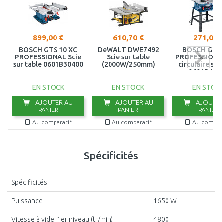
899,00 €
610,70 €
271,00 
BOSCH GTS 10 XC
DeWALT DWE7492
BOSCH GTS
PROFESSIONAL Scie
Scie sur table
PROFESSIONA
sur table 0601B30400
(2000W/250mm)
circulaire sur
0601B450
EN STOCK
EN STOCK
EN STOC
AJOUTER AU
AJOUTER AU
AJOUTER
PANIER
PANIER
PANIER
Au comparatif
Au comparatif
Au compar
Spécificités
Spécificités
Puissance
1650 W
Vitesse à vide, 1er niveau (tr/min)
4800