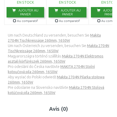
EN STOCK
EN STOCK
EN STOC
AJOUTER AU
AJOUTER AU
AJOUTER
PANIER
PANIER
PANIER
Au comparatif
Au comparatif
Au compar
Um nach Deutschland zu versenden, besuchen Sie
Makita
2704N Tischkreissäge 260mm, 1650W
Um nach Österreich zu versenden, besuchen Sie
Makita 2704N
Tischkreissäge 260mm, 1650W
Magyarországra történő szállítás
Makita 2704N Elektromos
asztali körfűrészek 260mm, 1650W
Pro odeslání do Česka navštivte
MAKITA 2704N Stolní
kotoučová pila 260mm, 1650W
Aby wysłać do Polski odwiedź
Makita 2704N Pilarka stołowa
260mm, 1650W
Pre odoslanie na Slovensko navštívte
Makita 2704N Stolová
kotúčová píla 260mm, 1650W
Avis (0)