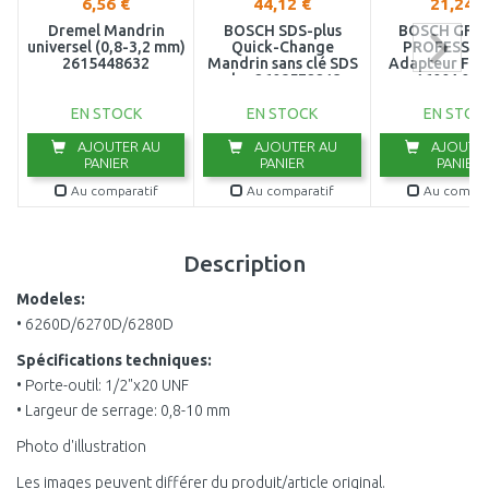
6,56 €
44,12 €
21,24 €
Dremel Mandrin
BOSCH SDS-plus
BOSCH GFA 
universel (0,8-3,2 mm)
Quick-Change
PROFESSIO
2615448632
Mandrin sans clé SDS
Adapteur Flex
plus 2608572213
1600A00F
EN STOCK
EN STOCK
EN STOC
AJOUTER AU
AJOUTER AU
AJOUTER
PANIER
PANIER
PANIER
Au comparatif
Au comparatif
Au compar
Description
Modeles:
• 6260D/6270D/6280D
Spécifications techniques:
• Porte-outil: 1/2"x20 UNF
• Largeur de serrage: 0,8-10 mm
Photo d'illustration
Les images peuvent différer du produit/article original.