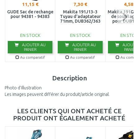
11,15 €
7,30 €
4,58 €
GÜDE Sac de rechange
Makita 191J13-3
Makita 191G09
pour 94381 - 94383
Tuyau d'adaptateur
de soufflage
71mm, DUB362/363
pour DUB185
EN STOCK
EN STOCK
EN STOC
AJOUTER AU
AJOUTER AU
AJOUTER
PANIER
PANIER
PANIER
Au comparatif
Au comparatif
Au compar
Description
Photo d'illustration
Les images peuvent différer du produit/article original.
LES CLIENTS QUI ONT ACHETÉ CE
PRODUIT ONT ÉGALEMENT ACHETÉ