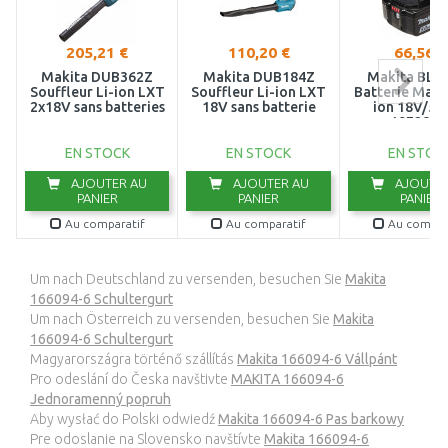
205,21 €
110,20 €
66,56 €
Makita DUB362Z
Makita DUB184Z
Makita BL1
Souffleur Li-ion LXT
Souffleur Li-ion LXT
Batterie Makst
2x18V sans batteries
18V sans batterie
ion 18V/5,0
197280-
EN STOCK
EN STOCK
EN STOC
AJOUTER AU
AJOUTER AU
AJOUTER
PANIER
PANIER
PANIER
Au comparatif
Au comparatif
Au compar
Um nach Deutschland zu versenden, besuchen Sie
Makita
166094-6 Schultergurt
Um nach Österreich zu versenden, besuchen Sie
Makita
166094-6 Schultergurt
Magyarországra történő szállítás
Makita 166094-6 Vállpánt
Pro odeslání do Česka navštivte
MAKITA 166094-6
Jednoramenný popruh
Aby wysłać do Polski odwiedź
Makita 166094-6 Pas barkowy
Pre odoslanie na Slovensko navštívte
Makita 166094-6