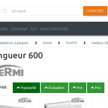
CHERCHER
CUEIL
LIVRAISON
CGV
NOUS CONTACTER
adiateurs à plaques
Kermi
Profil-K
Hauteur 5
ngueur 600
PAR:
Popularité
Évaluation
Prix
Prix