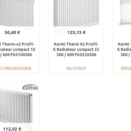
50,40 €
123,13 €
 Therm-x2 Profil-
Kermi Therm X2 Profil-
Kermi 
iateur compact 10
K Radiateur compact 22
K Radi
 / 600 FK0100506
500 / 600 FK0220506
500 /
ST PAS EN STOCK
EN STOCK
N'ES
AJOUTER AU
AJOUTER AU
PANIER
PANIER
Au comparatif
Au comparatif
112,02 €