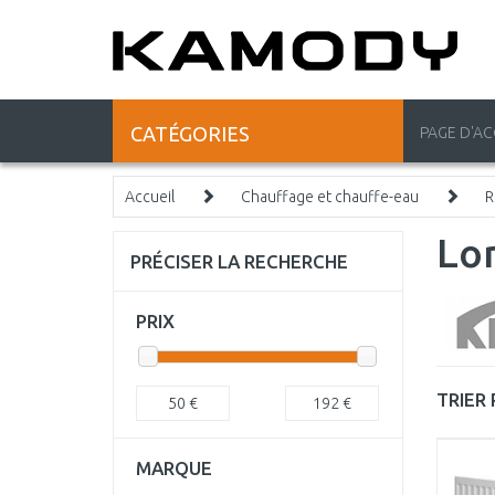
CATÉGORIES
PAGE D'AC
Accueil
Chauffage et chauffe-eau
R
Lo
PRÉCISER LA RECHERCHE
PRIX
TRIER 
50
€
192
€
MARQUE