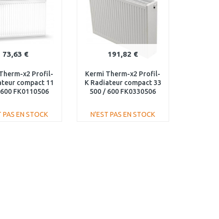
73,63 €
191,82 €
Therm-x2 Profil-
Kermi Therm-x2 Profil-
ateur compact 11
K Radiateur compact 33
 600 FK0110506
500 / 600 FK0330506
T PAS EN STOCK
N'EST PAS EN STOCK
AJOUTER AU
AJOUTER AU
PANIER
PANIER
Au comparatif
Au comparatif