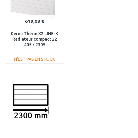
619,08 €
Kermi Therm X2 LINE-K
Radiateur compact 22
405 x 2305
PLK220402301N1K
N'EST PAS EN STOCK
AJOUTER AU
PANIER
Au comparatif