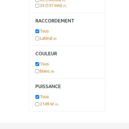
(1)
33 (157 mm)
(1)
RACCORDEMENT
Tous
Latéral
(4)
COULEUR
Tous
blanc
(4)
PUISSANCE
Tous
2149 W
(1)