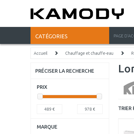
CATÉGORIES
PAGE D'AC
Accueil
Chauffage et chauffe-eau
R
Lo
PRÉCISER LA RECHERCHE
PRIX
TRIER 
489
€
978
€
MARQUE