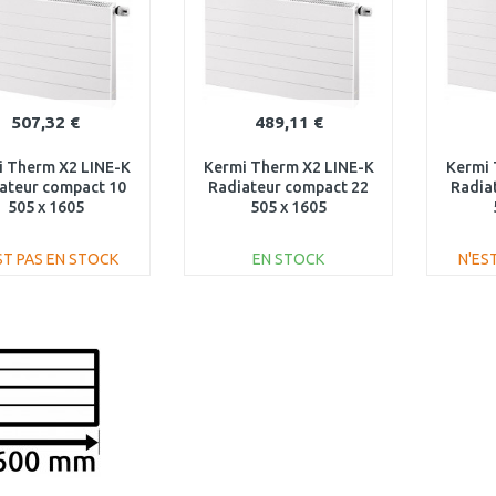
507,32 €
489,11 €
i Therm X2 LINE-K
Kermi Therm X2 LINE-K
Kermi 
ateur compact 10
Radiateur compact 22
Radia
505 x 1605
505 x 1605
K100501601N1K
PLK220501601N1K
PLK
ST PAS EN STOCK
EN STOCK
N'ES
AJOUTER AU
AJOUTER AU
PANIER
PANIER
Au comparatif
Au comparatif