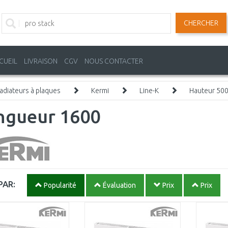
CHERCHER
CUEIL
LIVRAISON
CGV
NOUS CONTACTER
adiateurs à plaques
Kermi
Line-K
Hauteur 50
ngueur 1600
PAR:
Popularité
Évaluation
Prix
Prix