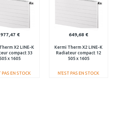
977,47 €
649,68 €
Therm X2 LINE-K
Kermi Therm X2 LINE-K
teur compact 33
Radiateur compact 12
505 x 1605
505 x 1605
330501601N1K
PLK120501601N1K
T PAS EN STOCK
N'EST PAS EN STOCK
AJOUTER AU
AJOUTER AU
PANIER
PANIER
Au comparatif
Au comparatif