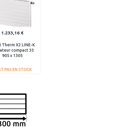
1.233,16 €
i Therm X2 LINE-K
ateur compact 33
905 x 1305
K330901301N1K
ST PAS EN STOCK
AJOUTER AU
PANIER
Au comparatif