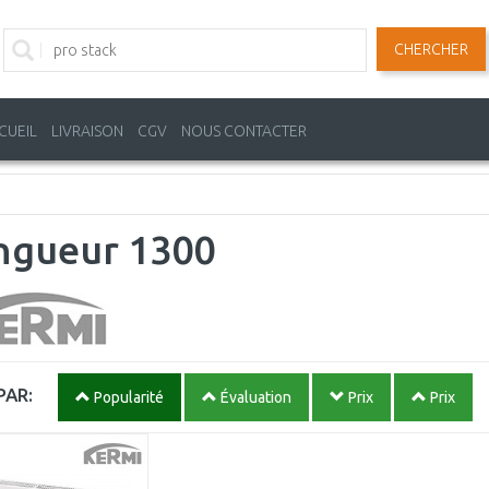
CHERCHER
CUEIL
LIVRAISON
CGV
NOUS CONTACTER
ngueur 1300
PAR:
Popularité
Évaluation
Prix
Prix