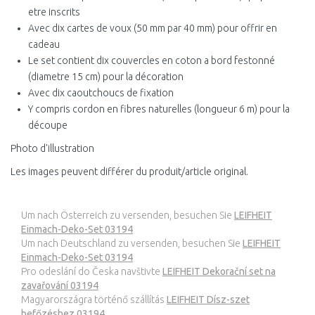
etre inscrits
Avec dix cartes de voux (50 mm par 40 mm) pour offrir en
cadeau
Le set contient dix couvercles en coton a bord festonné
(diametre 15 cm) pour la décoration
Avec dix caoutchoucs de fixation
Y compris cordon en fibres naturelles (longueur 6 m) pour la
découpe
Photo d'illustration
Les images peuvent différer du produit/article original.
Um nach Österreich zu versenden, besuchen Sie
LEIFHEIT
Einmach-Deko-Set 03194
Um nach Deutschland zu versenden, besuchen Sie
LEIFHEIT
Einmach-Deko-Set 03194
Pro odeslání do Česka navštivte
LEIFHEIT Dekorační set na
zavařování 03194
Magyarországra történő szállítás
LEIFHEIT Dísz-szet
befőzéshez 03194