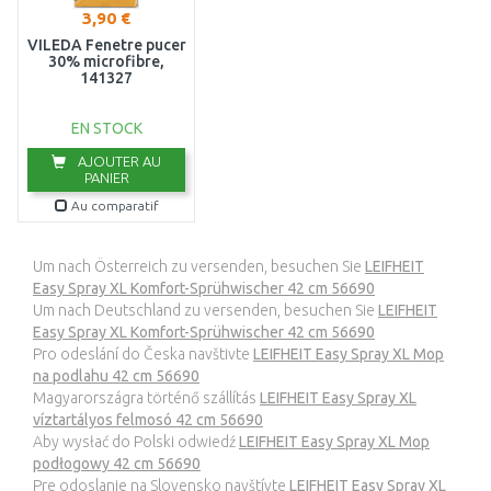
3,90 €
VILEDA Fenetre pucer
30% microfibre,
141327
EN STOCK
AJOUTER AU
PANIER
Au comparatif
Um nach Österreich zu versenden, besuchen Sie
LEIFHEIT
Easy Spray XL Komfort-Sprühwischer 42 cm 56690
Um nach Deutschland zu versenden, besuchen Sie
LEIFHEIT
Easy Spray XL Komfort-Sprühwischer 42 cm 56690
Pro odeslání do Česka navštivte
LEIFHEIT Easy Spray XL Mop
na podlahu 42 cm 56690
Magyarországra történő szállítás
LEIFHEIT Easy Spray XL
víztartályos felmosó 42 cm 56690
Aby wysłać do Polski odwiedź
LEIFHEIT Easy Spray XL Mop
podłogowy 42 cm 56690
Pre odoslanie na Slovensko navštívte
LEIFHEIT Easy Spray XL