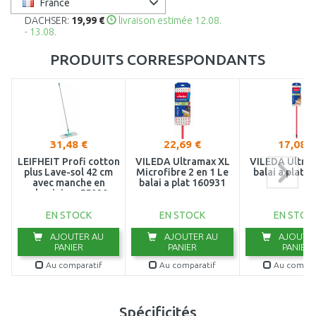
France
DACHSER:
19,99 €
livraison estimée 12.08.
- 13.08.
PRODUITS CORRESPONDANTS
31,48 €
22,69 €
17,08 €
LEIFHEIT Profi cotton
VILEDA Ultramax XL
VILEDA Ultra
plus Lave-sol 42 cm
Microfibre 2 en 1 Le
balai a plat 
avec manche en
balai a plat 160931
aluminium 55020
EN STOCK
EN STOCK
EN STOC
AJOUTER AU
AJOUTER AU
AJOUTER
PANIER
PANIER
PANIER
Au comparatif
Au comparatif
Au compar
Spécificités