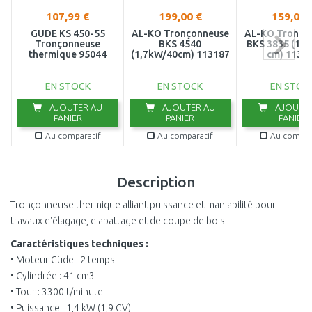
107,99 €
199,00 €
159,00 
GÜDE KS 450-55
AL-KO Tronçonneuse
AL-KO Tronço
Tronçonneuse
BKS 4540
BKS 3835 (1,2
thermique 95044
(1,7kW/40cm) 113187
cm) 1131
EN STOCK
EN STOCK
EN STOC
AJOUTER AU
AJOUTER AU
AJOUTER
PANIER
PANIER
PANIER
Au comparatif
Au comparatif
Au compar
Description
Tronçonneuse thermique alliant puissance et maniabilité pour
travaux d'élagage, d'abattage et de coupe de bois.
Caractéristiques techniques :
• Moteur Güde : 2 temps
• Cylindrée : 41 cm3
• Tour : 3300 t/minute
• Puissance : 1,4 kW (1,9 CV)