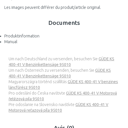
Les images peuvent différer du produit/article original.
Documents
Produktinformation
Manual
Um nach Deutschland zu versenden, besuchen Sie
GÜDE KS
400-41 V Benzinkettensäge 95010
Um nach Österreich zu versenden, besuchen Sie
GÜDE KS
400-41 V Benzinkettensäge 95010
Magyarországra történő szállítás
GÜDE KS 400-41 V benzines
láncfűrész 95010
Pro odeslání do Česka navštivte
GÜDE KS 400-41 V Motorová
řetězová pila 95010
Pre odoslanie na Slovensko navštívte
GÜDE KS 400-41 V
Motorová reťazová píla 95010
Avis (0)