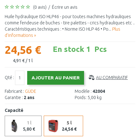
(0 avis)
/
Écrire un avis
Huile hydraulique ISO HLP46 - pour toutes machines hydrauliques
comme fendeuse de buches - tire palettes - crics hydrauliques etc ..
Caractéristiques techniques : • Norme ISO HLP 46 • Po...
Plus
d'informations »
24,56 €
En stock 1 Pcs
4,91 € / 1 l
Qté :
AU COMPARATIF
Fabricant :
GÜDE
Modèle :
42004
Garantie :
2 ans
Poids:
5,00 kg
Capacité
1 l
5 l
5,80 €
24,56 €