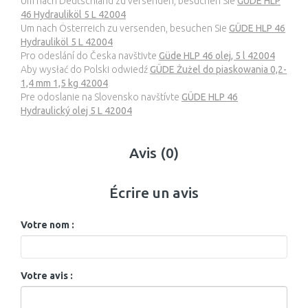
Um nach Deutschland zu versenden, besuchen Sie
GÜDE HLP
46 Hydrauliköl 5 L 42004
Um nach Österreich zu versenden, besuchen Sie
GÜDE HLP 46
Hydrauliköl 5 L 42004
Pro odeslání do Česka navštivte
Güde HLP 46 olej, 5 l 42004
Aby wysłać do Polski odwiedź
GÜDE Żużel do piaskowania 0,2-
1,4 mm 1,5 kg 42004
Pre odoslanie na Slovensko navštívte
GÜDE HLP 46
Hydraulický olej 5 L 42004
Avis (0)
Écrire un avis
Votre nom :
Votre avis :