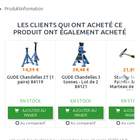
Produktinformation
LES CLIENTS QUI ONT ACHETÉ CE
PRODUIT ONT ÉGALEMENT ACHETÉ
14,39 €
28,48 €
21,89 €
GÜDE Chandelles 2T (1
GÜDE Chandelles 3
Stanley 1-5
paire) 84119
tonnes - Lot de 2
FatMax Anti
84121
Marteau de co
570g
EN STOCK
EN STOCK
EN STOC
AJOUTER AU
AJOUTER AU
AJOUTER
PANIER
PANIER
PANIER
Au comparatif
Au comparatif
Au compar