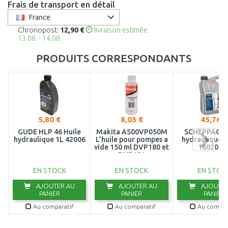
Frais de transport en détail
France
Chronopost:
12,90 €
livraison estimée
13.08. - 14.08.
PRODUITS CORRESPONDANTS
5,80 €
8,03 €
45,76 €
GÜDE HLP 46 Huile
Makita AS00VP050M
SCHEPPACH 
hydraulique 1L 42006
L’huile pour pompes a
hydraulique 5 
vide 150 ml DVP180 et
1602028
DVP181
EN STOCK
EN STOCK
EN STOC
AJOUTER AU
AJOUTER AU
AJOUTER
PANIER
PANIER
PANIER
Au comparatif
Au comparatif
Au compar