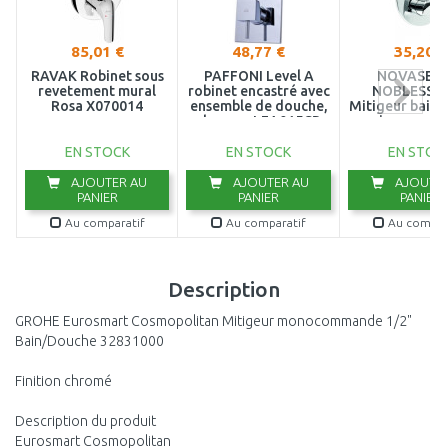
85,01 €
48,77 €
35,20 €
RAVAK Robinet sous
PAFFONI Level A
NOVASERV
revetement mural
robinet encastré avec
NOBLESS 
Rosa X070014
ensemble de douche,
Mitigeur bain
chrome, LEA015CR
avec inverseur,
39050R,
EN STOCK
EN STOCK
EN STOC
AJOUTER AU
AJOUTER AU
AJOUTER
PANIER
PANIER
PANIER
Au comparatif
Au comparatif
Au compar
Description
GROHE Eurosmart Cosmopolitan Mitigeur monocommande 1/2"
Bain/Douche 32831000
Finition chromé
Description du produit
Eurosmart Cosmopolitan