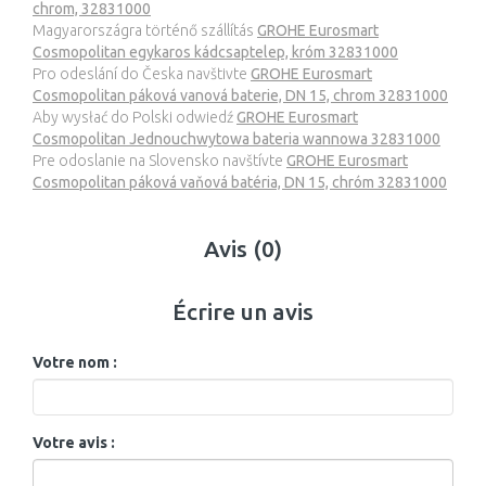
chrom, 32831000
Magyarországra történő szállítás
GROHE Eurosmart
Cosmopolitan egykaros kádcsaptelep, króm 32831000
Pro odeslání do Česka navštivte
GROHE Eurosmart
Cosmopolitan páková vanová baterie, DN 15, chrom 32831000
Aby wysłać do Polski odwiedź
GROHE Eurosmart
Cosmopolitan Jednouchwytowa bateria wannowa 32831000
Pre odoslanie na Slovensko navštívte
GROHE Eurosmart
Cosmopolitan páková vaňová batéria, DN 15, chróm 32831000
Avis (0)
Écrire un avis
Votre nom :
Votre avis :